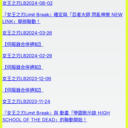
女王之刃LB
2024-08-02
『女王之刃Limit Break』確定與「忍者大師 閃亂神樂 NEW
LINK」舉辦聯動！
女王之刃LB
2024-03-26
【伺服器合併通知】
女王之刃LB
2024-02-29
【伺服器合併通知】
女王之刃LB
2023-12-06
【伺服器合併通知】
女王之刃LB
2023-11-24
『女王之刃Limit Break』與 動畫「學園默示錄 HIGH
SCHOOL OF THE DEAD」的聯動開始！