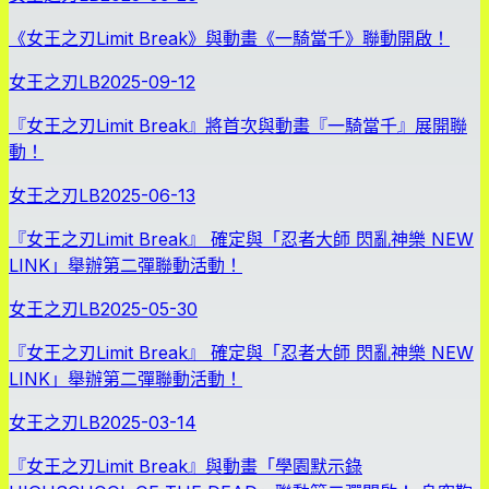
《女王之刃Limit Break》與動畫《一騎當千》聯動開啟！
女王之刃LB
2025-09-12
『女王之刃Limit Break』將首次與動畫『一騎當千』展開聯
動！
女王之刃LB
2025-06-13
『女王之刃Limit Break』 確定與「忍者大師 閃亂神樂 NEW
LINK」舉辦第二彈聯動活動！
女王之刃LB
2025-05-30
『女王之刃Limit Break』 確定與「忍者大師 閃亂神樂 NEW
LINK」舉辦第二彈聯動活動！
女王之刃LB
2025-03-14
『女王之刃Limit Break』與動畫「學園默示錄