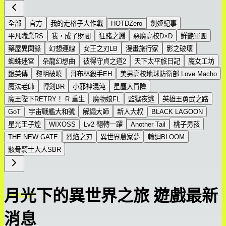
全部
官方
我的走格子大作戰
HOTDZero
劍姬紀事
平凡職業RS
我，成了財閥
狂賭之淵
惡魔高校D×D
鮮艷軍團
藥屋異聞錄
幻想連線
女王之刃LB
漫畫旅行家
影之破壞
蜘蛛迷宮
朵龍幻想曲
彼得守貞之道2
天下太平旅日記
魔女工坊
銀英傳
黎明破曉
哥布林殺手EH
美男高校地球防衛部 Love Macho
魔法老師
轉剣BR
小邪神混沌
星塵大冒險
魔王陛下RETRY！ R 重生
魔物娘FL
監獄夜逃
英雄王勇武之路
GoT
宇宙戰艦大和號
解繩大師
新人大叔
BLACK LAGOON
星光王子煌
WIXOSS
Lv2 翻轉一躍
Another Tail
桃子男孩
THE NEW GATE
烈焰之刃
異世界農家夢
輪迴BLOOM
骸骨騎士大人SBR
月光下的異世界之旅 遊戲最新
消息