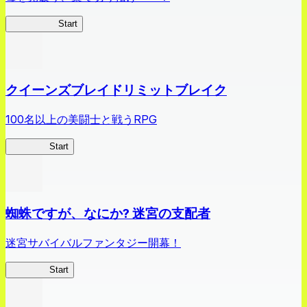
薬屋異聞録
Start
クイーンズブレイドリミットブレイク
100名以上の美闘士と戦うRPG
クイブレ
Start
蜘蛛ですが、なにか? 迷宮の支配者
迷宮サバイバルファンタジー開幕！
蜘蛛ラビ
Start