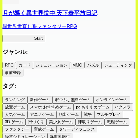
月が導く異世界道中 天下泰平旅日記
異世界世直し系ファンタジーRPG
ツキミチ旅日記
Start
ジャンル
:
RPG
カード
シミュレーション
MMO
パズル
シューティング
事前登録
タグ
:
ランキング
新作ゲーム
暇つぶし無料ゲーム
オンラインゲーム
放置ゲーム
スマホ おすすめゲーム
pc おすすめゲーム
ハクスラ
人気ゲーム
アニメゲーム
脱出ゲーム
戦争
マルチプレイ
3D ゲーム
街づくり
美少女ゲーム
陣取りゲーム
戦艦ゲーム
ファンタジー
育成ゲーム
タワーディフェンス
経営シミュレーション
異世界転生