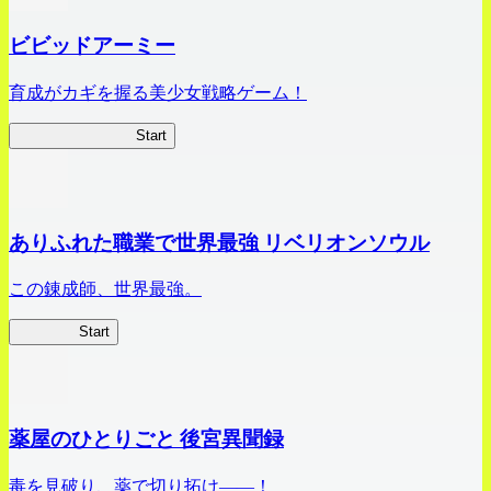
ビビッドアーミー
育成がカギを握る美少女戦略ゲーム！
ビビッドアーミー
Start
ありふれた職業で世界最強 リベリオンソウル
この錬成師、世界最強。
ありリベ
Start
薬屋のひとりごと 後宮異聞録
毒を見破り、薬で切り拓け――！