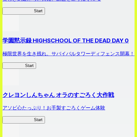
剣姫クロニクル
Start
学園黙示録 HIGHSCHOOL OF THE DEAD DAY 0
極限世界を生き残れ。サバイバルタワーディフェンス開幕！
HOTDZero
Start
クレヨンしんちゃん オラのすごろく大作戦
アソビ心たっぷり！お手製すごろくゲーム体験
オラすご大作戦
Start