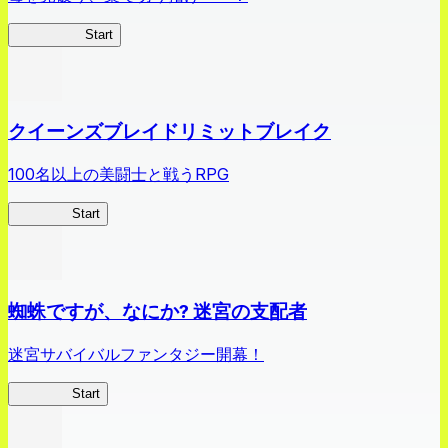
薬屋異聞録
Start
クイーンズブレイドリミットブレイク
100名以上の美闘士と戦うRPG
クイブレ
Start
蜘蛛ですが、なにか? 迷宮の支配者
迷宮サバイバルファンタジー開幕！
蜘蛛ラビ
Start