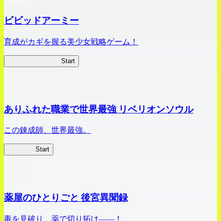
ビビッドアーミー
育成がカギを握る美少女戦略ゲーム！
ビビッドアーミー
Start
ありふれた職業で世界最強 リベリオンソウル
この錬成師、世界最強。
ありリベ
Start
薬屋のひとりごと 後宮異聞録
毒を見破り、薬で切り拓け――！