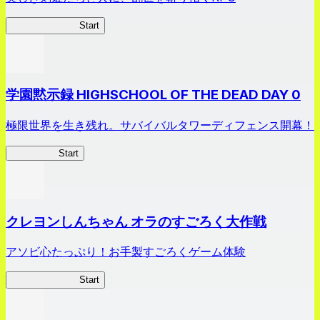
剣姫クロニクル
Start
学園黙示録 HIGHSCHOOL OF THE DEAD DAY 0
極限世界を生き残れ。サバイバルタワーディフェンス開幕！
HOTDZero
Start
クレヨンしんちゃん オラのすごろく大作戦
アソビ心たっぷり！お手製すごろくゲーム体験
オラすご大作戦
Start