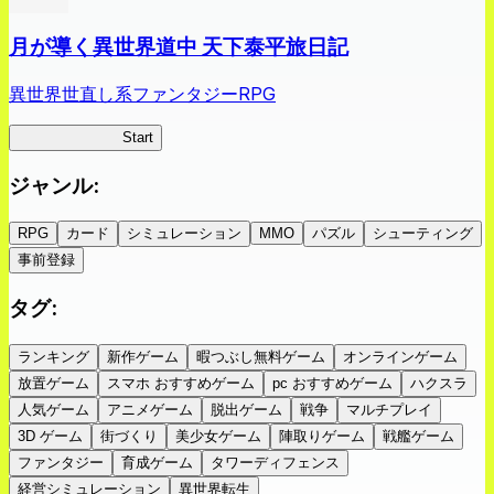
月が導く異世界道中 天下泰平旅日記
異世界世直し系ファンタジーRPG
ツキミチ旅日記
Start
ジャンル
:
RPG
カード
シミュレーション
MMO
パズル
シューティング
事前登録
タグ
:
ランキング
新作ゲーム
暇つぶし無料ゲーム
オンラインゲーム
放置ゲーム
スマホ おすすめゲーム
pc おすすめゲーム
ハクスラ
人気ゲーム
アニメゲーム
脱出ゲーム
戦争
マルチプレイ
3D ゲーム
街づくり
美少女ゲーム
陣取りゲーム
戦艦ゲーム
ファンタジー
育成ゲーム
タワーディフェンス
経営シミュレーション
異世界転生