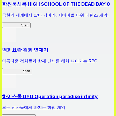
학원묵시록 HIGH SCHOOL OF THE DEAD DAY 0
극한의 세계에서 살아 남아라. 서바이벌 타워 디펜스 개막!
HOTDZero
Start
백화요란 검희 연대기
아름다운 검희들과 함께 난세를 헤쳐 나아가는 RPG
검희 연대기
Start
하이스쿨 D×D Operation paradise infinity
모든 신사들에게 바치는 하렘 게임