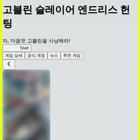
고블린 슬레이어 엔드리스 헌
팅
자, 마음껏 고블린을 사냥해라!
고슬EH
Start
게임 상세
공식 계정
뉴스
추천 게임