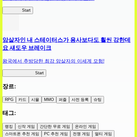
슬라위치
Start
암살자인 내 스테이터스가 용사보다도 훨씬 강한데
요 섀도우 브레이크
왕국에서 추방당한 최강 암살자의 이세계 모험!
섀도우 브레이크
Start
장르
:
RPG
카드
시뮬
MMO
퍼즐
사전 등록
슈팅
태그
:
랭킹
신작 게임
간단한 무료 게임
온라인 게임
스마트폰 추천 게임
PC 추천 게임
전쟁 게임
멀티 게임