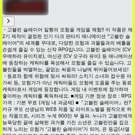
・고블린 슬레이어 일행의 모험을 게임을 체험!! 이 작품은 제
2기 제작이 결정된 인기 다크 판타지 애니메이션 “고블린 슬
레이어”의 세계를 무대로, 다양한 모험과 괴물들과의 배틀을
손쉽게 즐길 수 있는 신작 RPG입니다. 고블린 슬레이어 (CV
우메하라 유이치로), 여신관 (CV 오구라 유이) 등 애니메이션
에 등장하는 캐릭터를 육성해서 모험을 즐길 수 있습니다. 고
블린들을 박멸하는, 끝없는 싸움의 나날에 뛰어들어보세요!
・동료와 함께 위협에 맞서 싸워라! 소치기 소녀와 접수원 아
가씨 등, 모험가가 아닌 캐릭터들도 모험에 도움을 주는 동료
캐릭터로서 게임에 등장합니다. 게임 내 이벤트에 참가하여
좋아하는 캐릭터를 획득하세요. ■게임 기본 정보 장르 : RPG
가격 : 기본 무료 (게임 내 과금제) ■『고블린 슬레이어』란?
카규 쿠모 선생님의 WEB 작품 및 라이트노벨을 원작으로 하
는 작품으로, 시리즈 누계 900만 부 돌파. 누나가 고블린에게
능욕당한 끝에 살해된 과거를 가진 소년은 고블린만을 집요
하게 노리는 모험가 ‘고블린 슬레이어’가 되어, 은 등급(서열