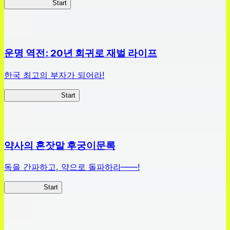
하이스쿨 D×D
Start
운명 역전: 20년 회귀로 재벌 라이프
한국 최고의 부자가 되어라!
나 부자가 될꺼야
Start
약사의 혼잣말 후궁이문록
독을 간파하고, 약으로 돌파하라——!
약사이문록
Start