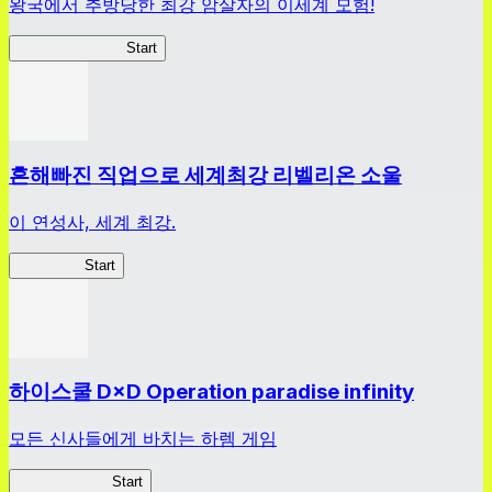
왕국에서 추방당한 최강 암살자의 이세계 모험!
섀도우 브레이크
Start
흔해빠진 직업으로 세계최강 리벨리온 소울
이 연성사, 세계 최강.
흔직세RS
Start
하이스쿨 D×D Operation paradise infinity
모든 신사들에게 바치는 하렘 게임
하이스쿨 D×D
Start