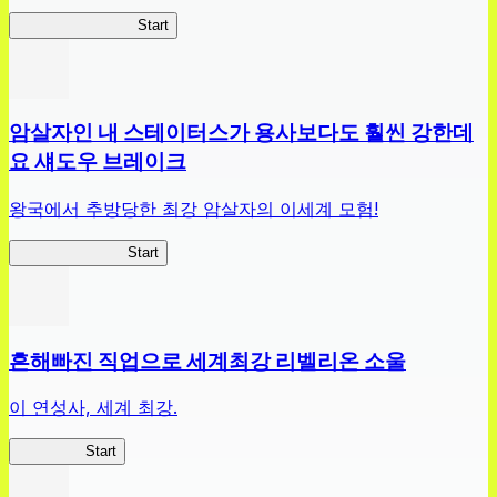
짱구주사위대작전
Start
암살자인 내 스테이터스가 용사보다도 훨씬 강한데
요 섀도우 브레이크
왕국에서 추방당한 최강 암살자의 이세계 모험!
섀도우 브레이크
Start
흔해빠진 직업으로 세계최강 리벨리온 소울
이 연성사, 세계 최강.
흔직세RS
Start