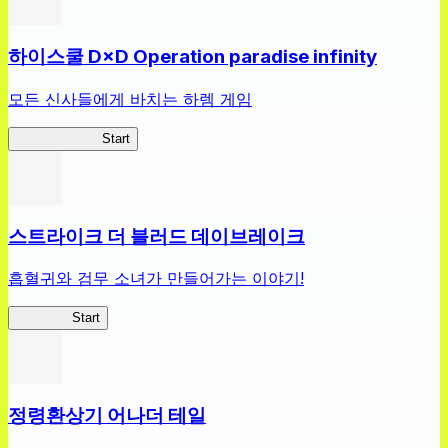
하이스쿨 D×D Operation paradise infinity
모든 신사들에게 바치는 하렘 게임
하이스쿨 D×D
Start
스트라이크 더 블러드 데이브레이크
흡혈귀와 검무 소녀가 만들어가는 이야기!
스트데이
Start
정령환상기 어나더 테일