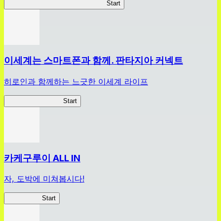
미남고교 지구방위부 Love Macho
Start
이세계는 스마트폰과 함께. 판타지아 커넥트
히로인과 함께하는 느긋한 이세계 라이프
이세계스마트폰FC
Start
카케구루이 ALL IN
자, 도박에 미쳐봅시다!
카케구루이
Start