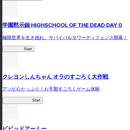
学園黙示録 HIGHSCHOOL OF THE DEAD DAY 0
極限世界を生き残れ。サバイバルタワーディフェンス開幕！
HOTDZero
Start
クレヨンしんちゃん オラのすごろく大作戦
アソビ心たっぷり！お手製すごろくゲーム体験
オラすご大作戦
Start
ビビッドアーミー