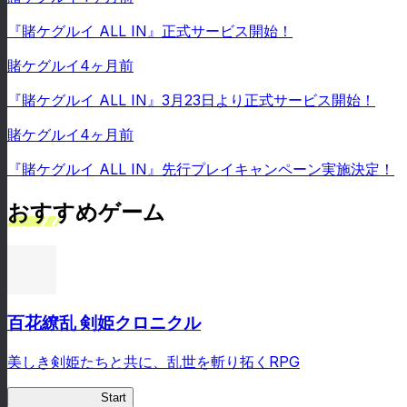
『賭ケグルイ ALL IN』正式サービス開始！
賭ケグルイ
4ヶ月前
『賭ケグルイ ALL IN』3月23日より正式サービス開始！
賭ケグルイ
4ヶ月前
『賭ケグルイ ALL IN』先行プレイキャンペーン実施決定！
おすすめゲーム
百花繚乱 剣姫クロニクル
美しき剣姫たちと共に、乱世を斬り拓くRPG
剣姫クロニクル
Start