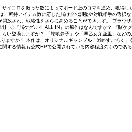
は、サイコロを振った数によってボード上のコマを進め、獲得し
では、所持アイテム数に応じた賭け金の調整や対戦相手の選択
が開放され、戦略性をさらに高めることができます。 ブラウ
 ◇『賭ケグルイ ALL IN』の原作はなんですか？ 『賭ケグ
どれくらい登場しますか？ 「蛇喰夢子」や「早乙女芽亜里」など
ありますか？ 本作は、オリジナルギャンブル「戦略すごろく
に関する情報も公式HPで公開されている内容程度のものである