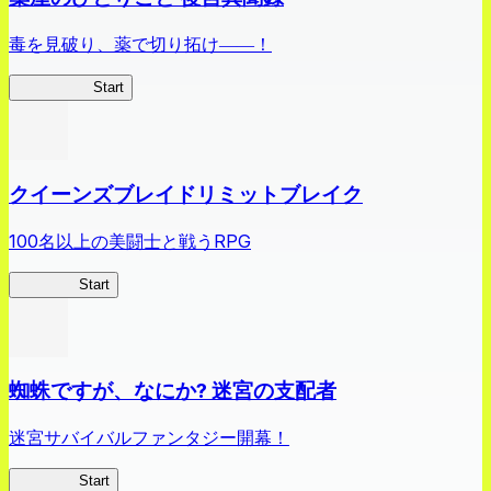
毒を見破り、薬で切り拓け――！
薬屋異聞録
Start
クイーンズブレイドリミットブレイク
100名以上の美闘士と戦うRPG
クイブレ
Start
蜘蛛ですが、なにか? 迷宮の支配者
迷宮サバイバルファンタジー開幕！
蜘蛛ラビ
Start