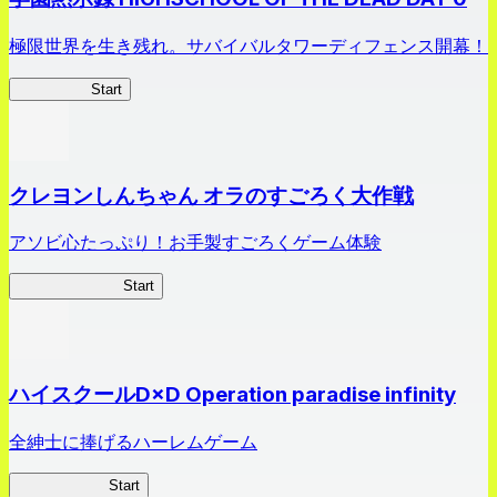
極限世界を生き残れ。サバイバルタワーディフェンス開幕！
HOTDZero
Start
クレヨンしんちゃん オラのすごろく大作戦
アソビ心たっぷり！お手製すごろくゲーム体験
オラすご大作戦
Start
ハイスクールD×D Operation paradise infinity
全紳士に捧げるハーレムゲーム
ハイスクール
Start