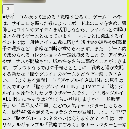
■サイコロを振って進める「戦略すごろく」ゲーム！ 本作
は、サイコロを振った数によってボード上のコマを進め、獲
得したコインやアイテムを活用しながら、ライバルとの駆け
引きを行うゲームとなっています。 マスごとに発生するイ
ベントでは、所持アイテム数に応じた賭け金の調整や対戦相
手の選択など、多様な判断が求められます。また、ゲーム内
で集められるコレクションを一定数揃えることで、アイテム
やボーナスが開放され、戦略性をさらに高めることができま
す。 ブラウザならではの手軽さとともに、戦略と運が支配
する新たな「賭ケグルイ」のゲームをどうぞお楽しみ下さ
い。 【よくある質問】 ◇『賭ケグルイ ALL IN』の原作は
なんですか？ 『賭ケグルイ ALL IN』はTVアニメ「賭ケグ
ルイ」を原作としたブラウザゲームです。 ◇『賭ケグルイ
ALL IN』にキャラはどれくらい登場しますか？ 「蛇喰夢
子」や「早乙女芽亜里」などの人気キャラクターはもちろ
ん、総勢40名を超えるキャラクターが登場します。 ◇TVア
ニメ『賭ケグルイ』のネタバレはありますか？ 本作は、オ
リジナルギャンブル「戦略すごろく」をキャラクターと一緒