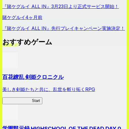
『賭ケグルイ ALL IN』3月23日より正式サービス開始！
賭ケグルイ
4ヶ月前
『賭ケグルイ ALL IN』先行プレイキャンペーン実施決定！
おすすめゲーム
百花繚乱 剣姫クロニクル
美しき剣姫たちと共に、乱世を斬り拓くRPG
剣姫クロニクル
Start
学園黙示録 HIGHSCHOOL OF THE DEAD DAY 0