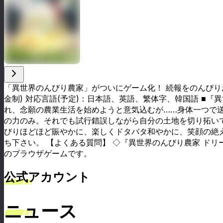
「異世界のんびり農家」がついにゲーム化！ 続報をのんびりお
金制) 対応言語(予定)：日本語、英語、繁体字、韓国語 ■
れ、念願の農業生活を始めようと意気込むが……身体一つで
の力のみ。それでも試行錯誤しながら自分の土地を切り拓い
びりほどほど賑やかに、楽しくドタバタ和やかに、笑顔の絶え
ち下さい。 【よくある質問】 ◇『異世界のんびり農家 ドリ
のブラウザゲームです。
公式アカウント
ニュース