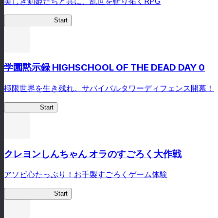
美しき剣姫たちと共に、乱世を斬り拓くRPG
剣姫クロニクル
Start
学園黙示録 HIGHSCHOOL OF THE DEAD DAY 0
極限世界を生き残れ。サバイバルタワーディフェンス開幕！
HOTDZero
Start
クレヨンしんちゃん オラのすごろく大作戦
アソビ心たっぷり！お手製すごろくゲーム体験
オラすご大作戦
Start