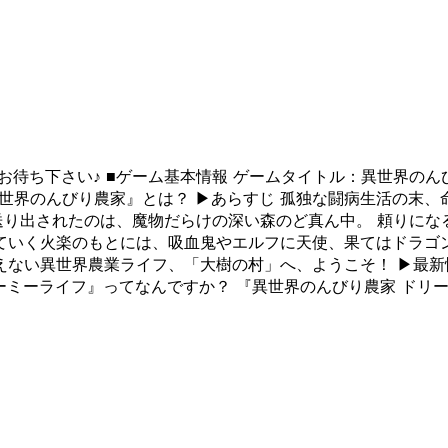
待ち下さい♪ ■ゲーム基本情報 ゲームタイトル：異世界のん
『異世界のんびり農家』とは？ ▶あらすじ 孤独な闘病生活の末
送り出されたのは、魔物だらけの深い森のど真ん中。 頼りにな
ていく火楽のもとには、吸血鬼やエルフに天使、果てはドラゴ
ない異世界農業ライフ、「大樹の村」へ、ようこそ！ ▶最新情
ーミーライフ』ってなんですか？ 『異世界のんびり農家 ドリ