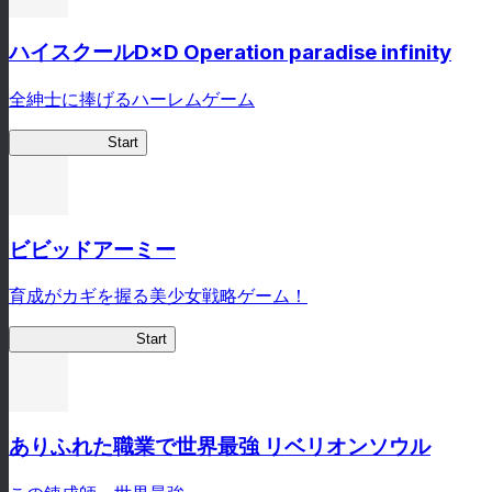
ハイスクールD×D Operation paradise infinity
全紳士に捧げるハーレムゲーム
ハイスクール
Start
ビビッドアーミー
育成がカギを握る美少女戦略ゲーム！
ビビッドアーミー
Start
ありふれた職業で世界最強 リベリオンソウル