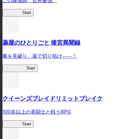
この錬成師、世界最強。
ありリベ
Start
薬屋のひとりごと 後宮異聞録
毒を見破り、薬で切り拓け――！
薬屋異聞録
Start
クイーンズブレイドリミットブレイク
100名以上の美闘士と戦うRPG
クイブレ
Start