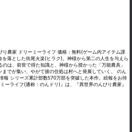
びり農家 ドリーミーライフ 価格：無料(ゲーム内アイテム課
、命を落とした街尾火楽(ヒラク)。神様から第二の人生を与えら
るのは、前世で得た知識と、神様から授かった「万能農具」
ンまでが集い、やがて彼の住処は村へと発展していく。 のん
報 シリーズ累計部数570万部を突破した本作。続報をお待
ーミーライフ(通称：のんドリ)』は、『異世界のんびり農家』