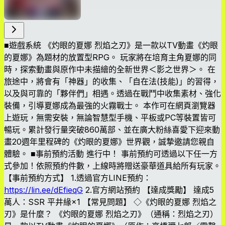
■遊戲系統 《灼眼的夏娜 烈焰之刃》是一款以TV動畫《灼眼
的夏娜》為題材的放置型RPG。 玩家將在培育主角夏娜的同
時，探索動畫與原作中未描繪的全新世界＜影之世界＞。 在
旅途中，將會有「神器」的收集、「自在法(技能)」的習得，
以及與可靠的「夥伴們」相遇。透過在戰鬥中收集素材、強化
裝備，引導夏娜成為最強的火霧戰士。 本作可在網頁瀏覽器
上遊玩，無需安裝，無論智慧型手機、平板或PC等裝置皆可
暢玩。累計發行量突破860萬部、並在廣大粉絲喜愛下迎來動
畫20週年里程碑的《灼眼的夏娜》世界觀，誠摯邀請您親自
體驗。 ■事前預約活動 進行中！ 事前預約可透過以下任一方
式參加！依照預約件數，上線時將贈送豪華道具給所有玩家。
【事前預約方式】 1.透過官方LINE預約：
https://lin.ee/dEfieqG
2.官方網站預約 【達成獎勵】 達成5
萬人：SSR 平井緣×1 【常見問題】 ◇《灼眼的夏娜 烈焰之
刃》是什麼？ 《灼眼的夏娜 烈焰之刃》（通稱：烈焰之刃）