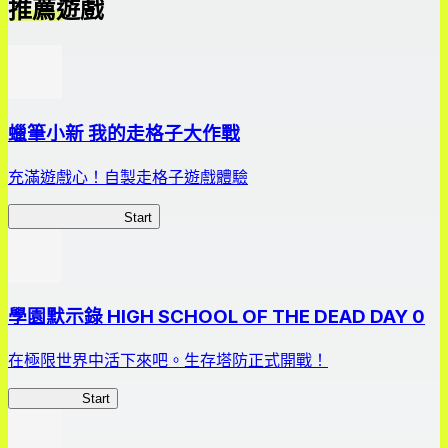
推薦遊戲
蠟筆小新 我的走格子大作戰
充滿遊戲心！自製走格子遊戲體驗
我的走格子大作戰
Start
學園默示錄 HIGH SCHOOL OF THE DEAD DAY 0
在極限世界中活下來吧。生存塔防正式開戰！
HOTDZero
Start