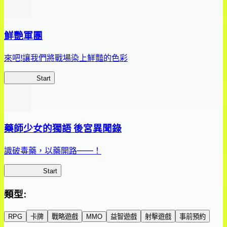
鮮艷軍團
來吧!讓我們將戰場染上鮮豔的色彩
鮮艷軍團
Start
藥師少女的獨語 後宮異聞錄
識破毒藥，以藥開路——！
藥屋異聞錄
Start
類型
:
RPG
卡牌
戰略遊戲
MMO
益智遊戲
射擊遊戲
事前預約