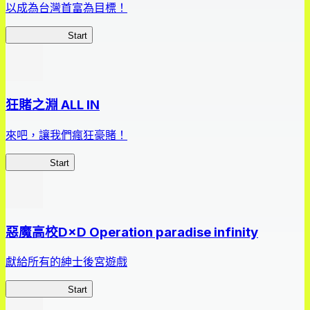
以成為台灣首富為目標！
我，成了財閥
Start
狂賭之淵 ALL IN
來吧，讓我們瘋狂豪賭！
狂賭之淵
Start
惡魔高校D×D Operation paradise infinity
獻給所有的紳士後宮遊戲
惡魔高校D×D
Start