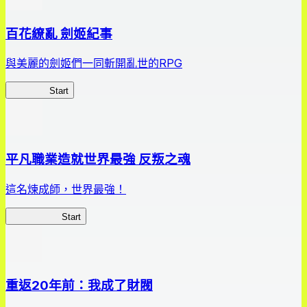
百花繚亂 劍姬紀事
與美麗的劍姬們一同斬開亂世的RPG
劍姬紀事
Start
平凡職業造就世界最強 反叛之魂
這名煉成師，世界最強！
平凡職業RS
Start
重返20年前：我成了財閥