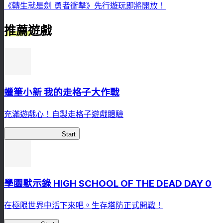
《轉生就是劍 勇者衝擊》先行遊玩即將開放！
推薦遊戲
蠟筆小新 我的走格子大作戰
充滿遊戲心！自製走格子遊戲體驗
我的走格子大作戰
Start
學園默示錄 HIGH SCHOOL OF THE DEAD DAY 0
在極限世界中活下來吧。生存塔防正式開戰！