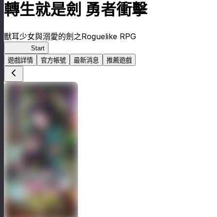
轉生就是劍 勇者衝擊
獸耳少女與溺愛的劍之Roguelike RPG
轉剣BR
Start
遊戲詳情
官方帳號
最新消息
推薦遊戲