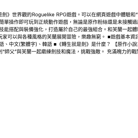
》世界觀的Roguelike RPG遊戲。可以在網頁遊戲中體驗和
簡單操作即可玩到正統動作遊戲，無論是原作粉絲還是未接觸過
技能搭配與裝備強化，打造屬於自己的最強組合。和芙蘭一起體驗
以與各種風格的芙蘭展開冒險，樂趣無窮。 ■遊戲基本資訊 遊戲名稱
、中文(繁體字)、韓語 ■《轉生就是劍》是什麼？ 【原作小說
“師父”與芙蘭一起磨練劍技和魔法，挑戰強敵。 充滿魄力的