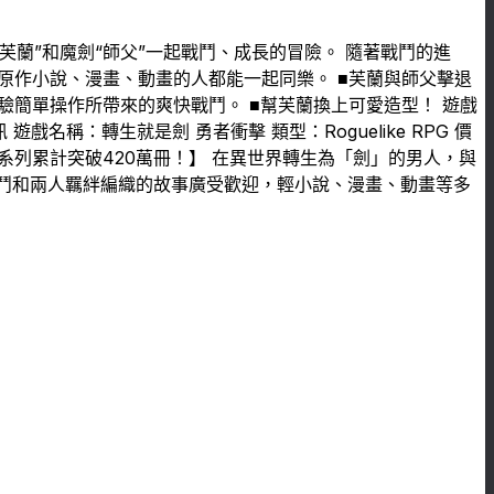
“芙蘭”和魔劍“師父”一起戰鬥、成長的冒險。 隨著戰鬥的進
原作小說、漫畫、動畫的人都能一起同樂。 ■芙蘭與師父擊退
簡單操作所帶來的爽快戰鬥。 ■幫芙蘭換上可愛造型！ 遊戲
：轉生就是劍 勇者衝擊 類型：Roguelike RPG 價
系列累計突破420萬冊！】 在異世界轉生為「劍」的男人，與
戰鬥和兩人羈絆編織的故事廣受歡迎，輕小說、漫畫、動畫等多