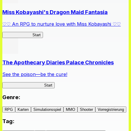
Miss Kobayashi's Dragon Maid Fantasia
♡♡ An RPG to nurture love with Miss Kobayashi ♡♡
DragonFantasia
Start
The Apothecary Diaries Palace Chronicles
See the poison—be the cure!
Apothecary Chronicles
Start
Genre
:
RPG
Karten
Simulationsspiel
MMO
Shooter
Vorregistrierung
Tag
: