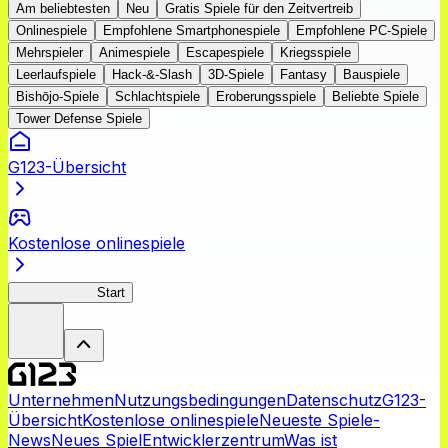
Am beliebtesten
Neu
Gratis Spiele für den Zeitvertreib
Onlinespiele
Empfohlene Smartphonespiele
Empfohlene PC-Spiele
Mehrspieler
Animespiele
Escapespiele
Kriegsspiele
Leerlaufspiele
Hack-&-Slash
3D-Spiele
Fantasy
Bauspiele
Bishōjo-Spiele
Schlachtspiele
Eroberungsspiele
Beliebte Spiele
Tower Defense Spiele
G123-Übersicht
Kostenlose onlinespiele
WIXOSS MV
Start
Unternehmen
Nutzungsbedingungen
Datenschutz
G123-
Übersicht
Kostenlose onlinespiele
Neueste Spiele-
News
Neues Spiel
Entwicklerzentrum
Was ist