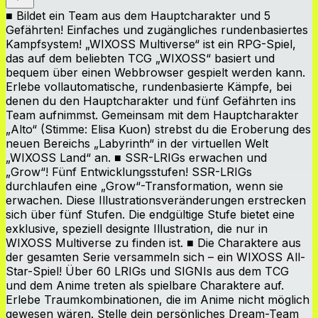
■ Bildet ein Team aus dem Hauptcharakter und 5
Gefährten! Einfaches und zugängliches rundenbasiertes
Kampfsystem! „WIXOSS Multiverse“ ist ein RPG-Spiel,
das auf dem beliebten TCG „WIXOSS“ basiert und
bequem über einen Webbrowser gespielt werden kann.
Erlebe vollautomatische, rundenbasierte Kämpfe, bei
denen du den Hauptcharakter und fünf Gefährten ins
Team aufnimmst. Gemeinsam mit dem Hauptcharakter
„Alto“ (Stimme: Elisa Kuon) strebst du die Eroberung des
neuen Bereichs „Labyrinth“ in der virtuellen Welt
„WIXOSS Land“ an. ■ SSR-LRIGs erwachen und
„Grow“! Fünf Entwicklungsstufen! SSR-LRIGs
durchlaufen eine „Grow“-Transformation, wenn sie
erwachen. Diese Illustrationsveränderungen erstrecken
sich über fünf Stufen. Die endgültige Stufe bietet eine
exklusive, speziell designte Illustration, die nur in
WIXOSS Multiverse zu finden ist. ■ Die Charaktere aus
der gesamten Serie versammeln sich – ein WIXOSS All-
Star-Spiel! Über 60 LRIGs und SIGNIs aus dem TCG
und dem Anime treten als spielbare Charaktere auf.
Erlebe Traumkombinationen, die im Anime nicht möglich
gewesen wären. Stelle dein persönliches Dream-Team