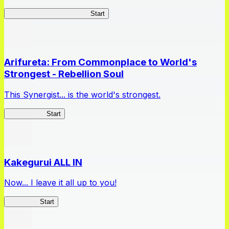
Master Samurai Chronicles
Start
Arifureta: From Commonplace to World's
Strongest - Rebellion Soul
This Synergist... is the world's strongest.
Arifureta RS
Start
Kakegurui ALL IN
Now... I leave it all up to you!
Kakegurui
Start