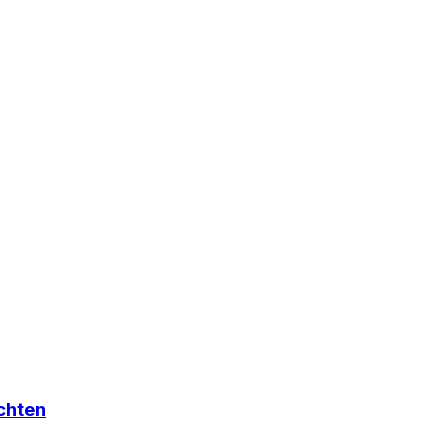
chten