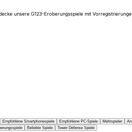
ecke unsere G123-Eroberungsspiele mit Vorregistrierunge
Empfohlene Smartphonespiele
Empfohlene PC-Spiele
Mehrspieler
An
berungsspiele
Beliebte Spiele
Tower Defense Spiele