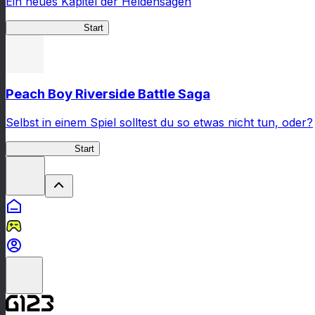
Ein neues Kapitel der Heldensagen
Gineiden: Reigen
Start
Peach Boy Riverside Battle Saga
Selbst in einem Spiel solltest du so etwas nicht tun, oder?
Peach Boy BS
Start