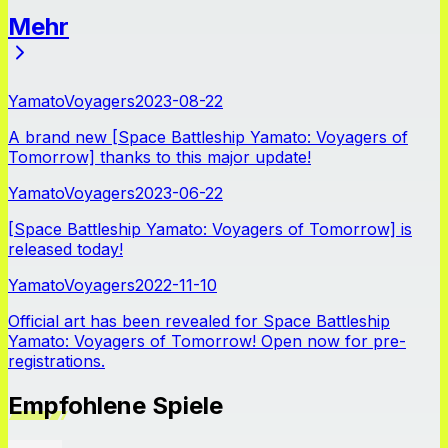
Mehr
Neuigkeiten
YamatoVoyagers
2023-08-22
A brand new [Space Battleship Yamato: Voyagers of
Tomorrow] thanks to this major update!
YamatoVoyagers
2023-06-22
[Space Battleship Yamato: Voyagers of Tomorrow] is
released today!
YamatoVoyagers
2022-11-10
Official art has been revealed for Space Battleship
Yamato: Voyagers of Tomorrow! Open now for pre-
registrations.
Empfohlene Spiele