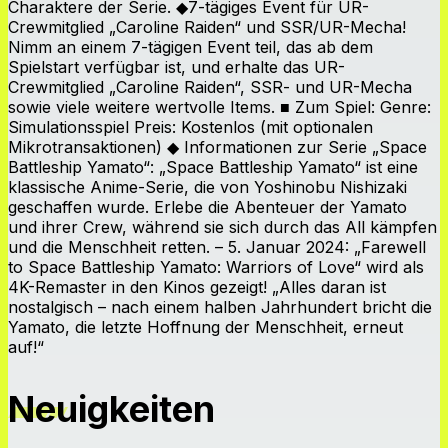
Charaktere der Serie. ◆7-tägiges Event für UR-
Crewmitglied „Caroline Raiden“ und SSR/UR-Mecha!
Nimm an einem 7-tägigen Event teil, das ab dem
Spielstart verfügbar ist, und erhalte das UR-
Crewmitglied „Caroline Raiden“, SSR- und UR-Mecha
sowie viele weitere wertvolle Items. ■ Zum Spiel: Genre:
Simulationsspiel Preis: Kostenlos (mit optionalen
Mikrotransaktionen) ◆ Informationen zur Serie „Space
Battleship Yamato“: „Space Battleship Yamato“ ist eine
klassische Anime-Serie, die von Yoshinobu Nishizaki
geschaffen wurde. Erlebe die Abenteuer der Yamato
und ihrer Crew, während sie sich durch das All kämpfen
und die Menschheit retten. – 5. Januar 2024: „Farewell
to Space Battleship Yamato: Warriors of Love“ wird als
4K-Remaster in den Kinos gezeigt! „Alles daran ist
nostalgisch – nach einem halben Jahrhundert bricht die
Yamato, die letzte Hoffnung der Menschheit, erneut
auf!“
Neuigkeiten