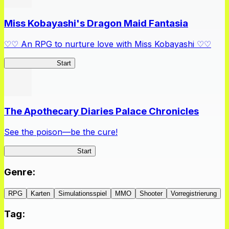
Miss Kobayashi's Dragon Maid Fantasia
♡♡ An RPG to nurture love with Miss Kobayashi ♡♡
DragonFantasia
Start
The Apothecary Diaries Palace Chronicles
See the poison—be the cure!
Apothecary Chronicles
Start
Genre
:
RPG
Karten
Simulationsspiel
MMO
Shooter
Vorregistrierung
Tag
: