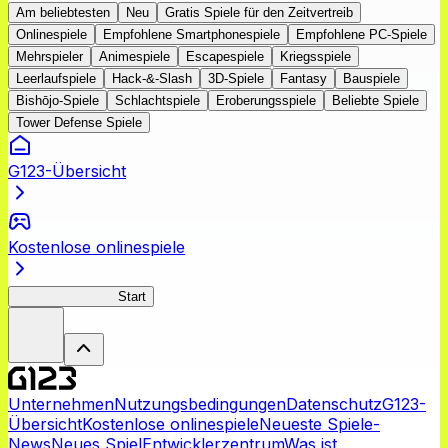
Am beliebtesten
Neu
Gratis Spiele für den Zeitvertreib
Onlinespiele
Empfohlene Smartphonespiele
Empfohlene PC-Spiele
Mehrspieler
Animespiele
Escapespiele
Kriegsspiele
Leerlaufspiele
Hack-&-Slash
3D-Spiele
Fantasy
Bauspiele
Bishōjo-Spiele
Schlachtspiele
Eroberungsspiele
Beliebte Spiele
Tower Defense Spiele
G123-Übersicht
Kostenlose onlinespiele
YamatoVoyagers
Start
Unternehmen
Nutzungsbedingungen
Datenschutz
G123-
Übersicht
Kostenlose onlinespiele
Neueste Spiele-
News
Neues Spiel
Entwicklerzentrum
Was ist