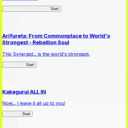
Master Samurai Chronicles
Start
Arifureta: From Commonplace to World's
Strongest - Rebellion Soul
This Synergist... is the world's strongest.
Arifureta RS
Start
Kakegurui ALL IN
Now... I leave it all up to you!
Kakegurui
Start