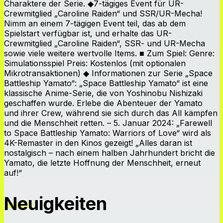
Charaktere der Serie. ◆7-tägiges Event für UR-
Crewmitglied „Caroline Raiden“ und SSR/UR-Mecha!
Nimm an einem 7-tägigen Event teil, das ab dem
Spielstart verfügbar ist, und erhalte das UR-
Crewmitglied „Caroline Raiden“, SSR- und UR-Mecha
sowie viele weitere wertvolle Items. ■ Zum Spiel: Genre:
Simulationsspiel Preis: Kostenlos (mit optionalen
Mikrotransaktionen) ◆ Informationen zur Serie „Space
Battleship Yamato“: „Space Battleship Yamato“ ist eine
klassische Anime-Serie, die von Yoshinobu Nishizaki
geschaffen wurde. Erlebe die Abenteuer der Yamato
und ihrer Crew, während sie sich durch das All kämpfen
und die Menschheit retten. – 5. Januar 2024: „Farewell
to Space Battleship Yamato: Warriors of Love“ wird als
4K-Remaster in den Kinos gezeigt! „Alles daran ist
nostalgisch – nach einem halben Jahrhundert bricht die
Yamato, die letzte Hoffnung der Menschheit, erneut
auf!“
Neuigkeiten