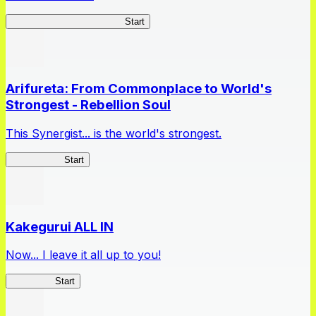
Master Samurai Chronicles
Start
Arifureta: From Commonplace to World's
Strongest - Rebellion Soul
This Synergist... is the world's strongest.
Arifureta RS
Start
Kakegurui ALL IN
Now... I leave it all up to you!
Kakegurui
Start