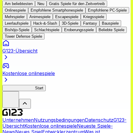
Am beliebtesten
Neu
Gratis Spiele für den Zeitvertreib
Onlinespiele
Empfohlene Smartphonespiele
Empfohlene PC-Spiele
Mehrspieler
Animespiele
Escapespiele
Kriegsspiele
Leerlaufspiele
Hack-&-Slash
3D-Spiele
Fantasy
Bauspiele
Bishōjo-Spiele
Schlachtspiele
Eroberungsspiele
Beliebte Spiele
Tower Defense Spiele
G123-Übersicht
Kostenlose onlinespiele
YamatoVoyagers
Start
Unternehmen
Nutzungsbedingungen
Datenschutz
G123-
Übersicht
Kostenlose onlinespiele
Neueste Spiele-
News
Neues Spiel
Entwicklerzentrum
Was ist