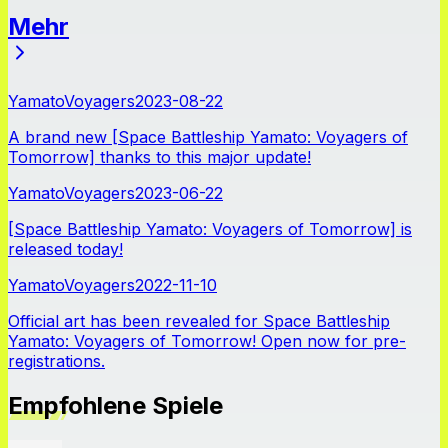
Mehr
Neuigkeiten
YamatoVoyagers
2023-08-22
A brand new [Space Battleship Yamato: Voyagers of
Tomorrow] thanks to this major update!
YamatoVoyagers
2023-06-22
[Space Battleship Yamato: Voyagers of Tomorrow] is
released today!
YamatoVoyagers
2022-11-10
Official art has been revealed for Space Battleship
Yamato: Voyagers of Tomorrow! Open now for pre-
registrations.
Empfohlene Spiele