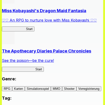
Miss Kobayashi's Dragon Maid Fantasia
♡♡ An RPG to nurture love with Miss Kobayashi ♡♡
DragonFantasia
Start
The Apothecary Diaries Palace Chronicles
See the poison—be the cure!
Apothecary Chronicles
Start
Genre
:
RPG
Karten
Simulationsspiel
MMO
Shooter
Vorregistrierung
Tag
: