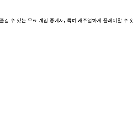
로 즐길 수 있는 무료 게임 중에서, 특히 캐주얼하게 플레이할 수