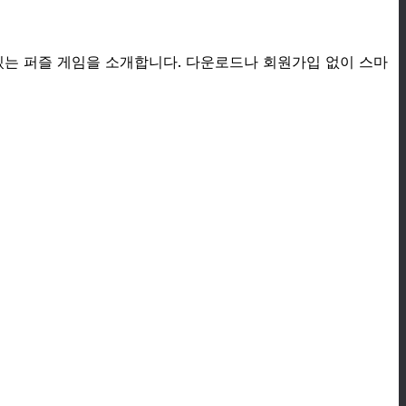
 있는 퍼즐 게임을 소개합니다. 다운로드나 회원가입 없이 스마