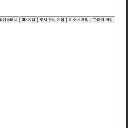
핵앤슬래시
3D 게임
도시 건설 게임
미소녀 게임
판타지 게임