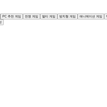
PC 추천 게임
전쟁 게임
멀티 게임
방치형 게임
애니메이션 게임
션