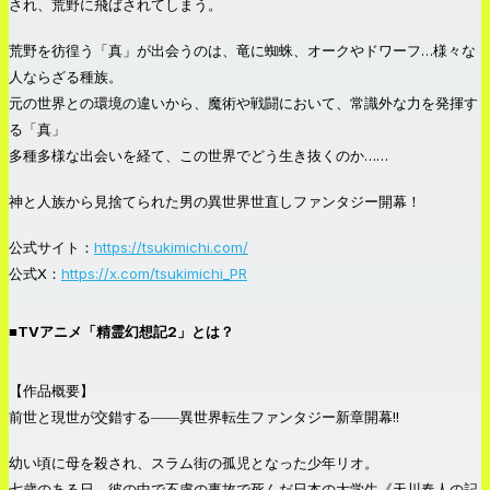
され、荒野に飛ばされてしまう。
荒野を彷徨う「真」が出会うのは、竜に蜘蛛、オークやドワーフ…様々な
人ならざる種族。
元の世界との環境の違いから、魔術や戦闘において、常識外な力を発揮す
る「真」
多種多様な出会いを経て、この世界でどう生き抜くのか……
神と人族から見捨てられた男の異世界世直しファンタジー開幕！
公式サイト：
https://tsukimichi.com/
公式X：
https://x.com/tsukimichi_PR
■TVアニメ「精霊幻想記2」とは？
【作品概要】
前世と現世が交錯する――異世界転生ファンタジー新章開幕!!
幼い頃に母を殺され、スラム街の孤児となった少年リオ。
七歳のある日、彼の中で不慮の事故で死んだ日本の大学生《天川春人の記