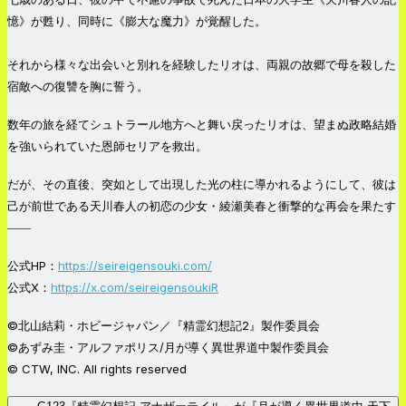
憶》が甦り、同時に《膨大な魔力》が覚醒した。
それから様々な出会いと別れを経験したリオは、両親の故郷で母を殺した
宿敵への復讐を胸に誓う。
数年の旅を経てシュトラール地方へと舞い戻ったリオは、望まぬ政略結婚
を強いられていた恩師セリアを救出。
だが、その直後、突如として出現した光の柱に導かれるようにして、彼は
己が前世である天川春人の初恋の少女・綾瀬美春と衝撃的な再会を果たす
――
公式HP：
https://seireigensouki.com/
公式X：
https://x.com/seireigensoukiR
©北山結莉・ホビージャパン／『精霊幻想記2』製作委員会
©あずみ圭・アルファポリス/月が導く異世界道中製作委員会
© CTW, INC. All rights reserved