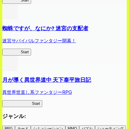
クイブレ
Start
蜘蛛ですが、なにか? 迷宮の支配者
迷宮サバイバルファンタジー開幕！
蜘蛛ラビ
Start
月が導く異世界道中 天下泰平旅日記
異世界世直し系ファンタジーRPG
ツキミチ旅日記
Start
ジャンル
:
RPG
カード
シミュレーション
MMO
パズル
シューティング