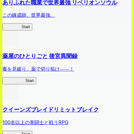
ありふれた職業で世界最強 リベリオンソウル
この錬成師、世界最強。
ありリベ
Start
薬屋のひとりごと 後宮異聞録
毒を見破り、薬で切り拓け――！
薬屋異聞録
Start
クイーンズブレイドリミットブレイク
100名以上の美闘士と戦うRPG