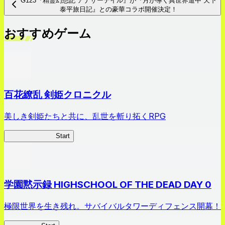
G123『精霊幻想記 アナザーテイル』が『月が導く異世界道中 天下
泰平旅日記』との豪華コラボ開催決定！
おすすめゲーム
百花繚乱 剣姫クロニクル
美しき剣姫たちと共に、乱世を斬り拓くRPG
剣姫クロニクル
Start
学園黙示録 HIGHSCHOOL OF THE DEAD DAY 0
極限世界を生き残れ。サバイバルタワーディフェンス開幕！