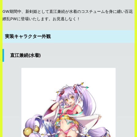
GW期間中、新剣姫として直江兼続が水着のコスチュームを身に纏い百花
繚乱PWに登場いたします。お見逃しなく！
実装キャラクター外観
直江兼続(水着)