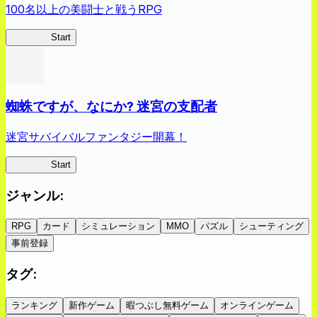
100名以上の美闘士と戦うRPG
クイブレ
Start
蜘蛛ですが、なにか? 迷宮の支配者
迷宮サバイバルファンタジー開幕！
蜘蛛ラビ
Start
ジャンル
:
RPG
カード
シミュレーション
MMO
パズル
シューティング
事前登録
タグ
:
ランキング
新作ゲーム
暇つぶし無料ゲーム
オンラインゲーム