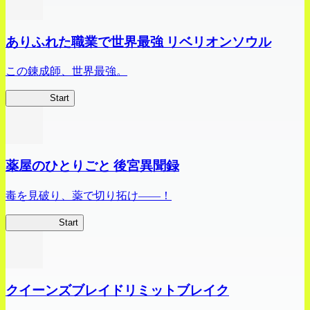
ありふれた職業で世界最強 リベリオンソウル
この錬成師、世界最強。
ありリベ
Start
薬屋のひとりごと 後宮異聞録
毒を見破り、薬で切り拓け――！
薬屋異聞録
Start
クイーンズブレイドリミットブレイク