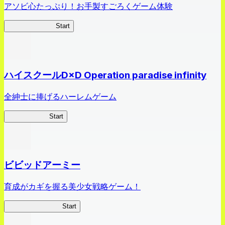
アソビ心たっぷり！お手製すごろくゲーム体験
オラすご大作戦
Start
ハイスクールD×D Operation paradise infinity
全紳士に捧げるハーレムゲーム
ハイスクール
Start
ビビッドアーミー
育成がカギを握る美少女戦略ゲーム！
ビビッドアーミー
Start