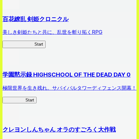
百花繚乱 剣姫クロニクル
美しき剣姫たちと共に、乱世を斬り拓くRPG
剣姫クロニクル
Start
学園黙示録 HIGHSCHOOL OF THE DEAD DAY 0
極限世界を生き残れ。サバイバルタワーディフェンス開幕！
HOTDZero
Start
クレヨンしんちゃん オラのすごろく大作戦