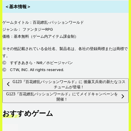
＜基本情報＞
ゲームタイトル：百花繚乱-パッションワールド
ジャンル： ファンタジーRPG
価格：基本無料（ゲーム内アイテム課金制）
※その他記載されている会社名、製品名は、各社の登録商標または商標で
す。
Ⓒ すずきあきら・Niθ／ホビージャパン
Ⓒ CTW, INC. All rights reserved.
G123『百花繚乱パッションワールド』に 後藤又兵衛の新たなコス
チュームが登場！
G123『百花繚乱パッションワールド』にてメイドキャンペーンを
開催！
おすすめゲーム