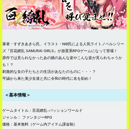
著者・すずきあきら氏、イラスト・Niθ氏による人気ライトノベルシリー
ズ『百花繚乱 SAMURAI GIRLS』が放置系RPGゲームになって登場！
原作では見られなかったあの娘のあんな姿やこんな姿が見られちゃうか
も！？
刺激的な女の子たちとの生活があなたのものに・・・？
平誠から来た美少女達と共に令和の時代に名を刻め！
＜基本情報＞
ゲームタイトル：百花繚乱-パッションワールド
ジャンル： ファンタジーRPG
価格：基本無料（ゲーム内アイテム課金制）