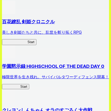
百花繚乱 剣姫クロニクル
美しき剣姫たちと共に、乱世を斬り拓くRPG
剣姫クロニクル
Start
学園黙示録 HIGHSCHOOL OF THE DEAD DAY 0
極限世界を生き残れ。サバイバルタワーディフェンス開幕！
HOTDZero
Start
クレヨンしんちゃん オラのすごろく大作戦