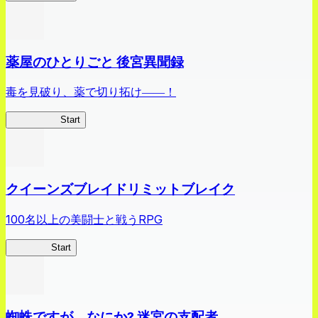
薬屋のひとりごと 後宮異聞録
毒を見破り、薬で切り拓け――！
薬屋異聞録
Start
クイーンズブレイドリミットブレイク
100名以上の美闘士と戦うRPG
クイブレ
Start
蜘蛛ですが、なにか? 迷宮の支配者