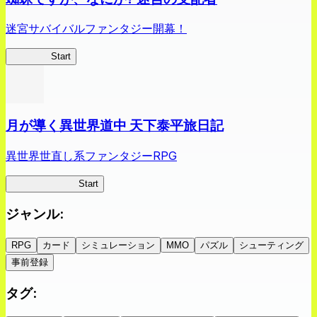
迷宮サバイバルファンタジー開幕！
蜘蛛ラビ
Start
月が導く異世界道中 天下泰平旅日記
異世界世直し系ファンタジーRPG
ツキミチ旅日記
Start
ジャンル
:
RPG
カード
シミュレーション
MMO
パズル
シューティング
事前登録
タグ
: