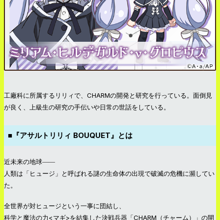
工廠科に所属するリリィで、CHARMの開発と研究を行っている。面倒見
が良く、上級生の研究の手伝いや日常の世話をしている。
■『アサルトリリィ BOUQUET』とは
近未来の地球――
人類は「ヒュージ」と呼ばれる謎の生命体の出現で破滅の危機に瀕してい
た。
全世界が対ヒュージという一事に団結し、
科学と魔法の力<マギ>を結集した決戦兵器「CHARM（チャーム）」の開