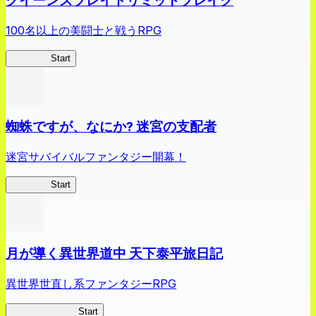
クイーンズブレイドリミットブレイク
100名以上の美闘士と戦うRPG
クイブレ
Start
蜘蛛ですが、なにか? 迷宮の支配者
迷宮サバイバルファンタジー開幕！
蜘蛛ラビ
Start
月が導く異世界道中 天下泰平旅日記
異世界世直し系ファンタジーRPG
ツキミチ旅日記
Start