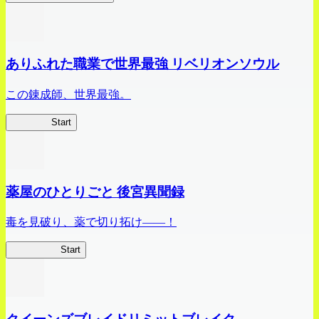
ありふれた職業で世界最強 リベリオンソウル
この錬成師、世界最強。
ありリベ
Start
薬屋のひとりごと 後宮異聞録
毒を見破り、薬で切り拓け――！
薬屋異聞録
Start