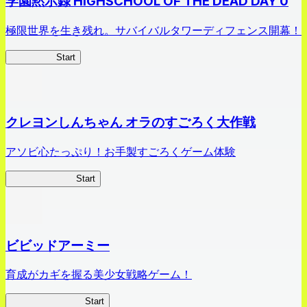
学園黙示録 HIGHSCHOOL OF THE DEAD DAY 0
極限世界を生き残れ。サバイバルタワーディフェンス開幕！
HOTDZero
Start
クレヨンしんちゃん オラのすごろく大作戦
アソビ心たっぷり！お手製すごろくゲーム体験
オラすご大作戦
Start
ビビッドアーミー
育成がカギを握る美少女戦略ゲーム！
ビビッドアーミー
Start