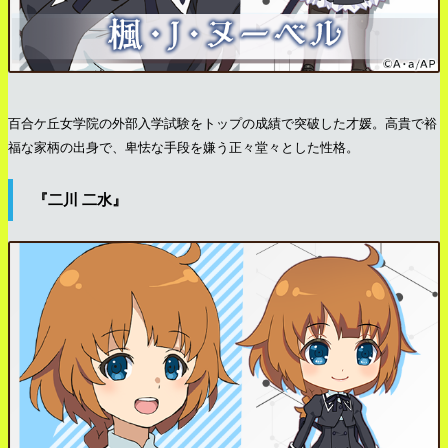
百合ケ丘女学院の外部入学試験をトップの成績で突破した才媛。高貴で裕
福な家柄の出身で、卑怯な手段を嫌う正々堂々とした性格。
『二川 二水』