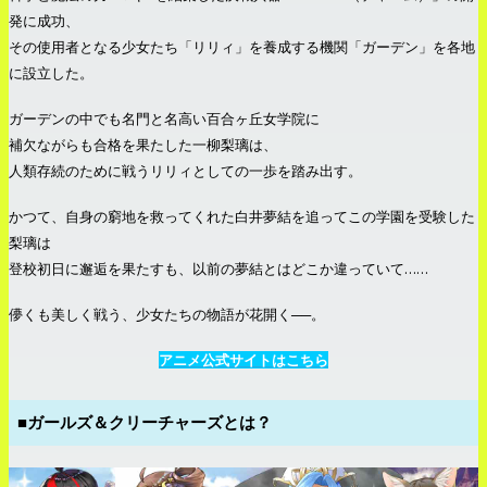
発に成功、
その使用者となる少女たち「リリィ」を養成する機関「ガーデン」を各地
に設立した。
ガーデンの中でも名門と名高い百合ヶ丘女学院に
補欠ながらも合格を果たした一柳梨璃は、
人類存続のために戦うリリィとしての一歩を踏み出す。
かつて、自身の窮地を救ってくれた白井夢結を追ってこの学園を受験した
梨璃は
登校初日に邂逅を果たすも、以前の夢結とはどこか違っていて……
儚くも美しく戦う、少女たちの物語が花開く──。
アニメ公式サイトはこちら
■ガールズ＆クリーチャーズとは？