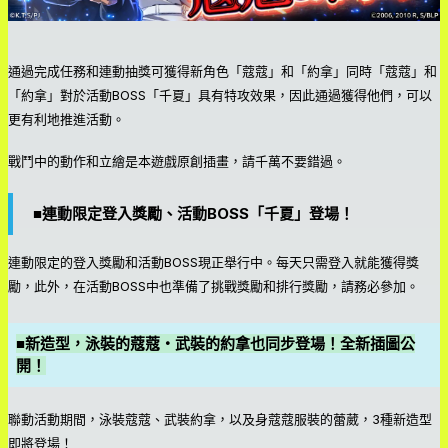
通過完成任務和連動抽獎可獲得新角色「蔻蔻」和「約拿」同時「蔻蔻」和
「約拿」對於活動BOSS「千夏」具有特攻效果，因此通過獲得他們，可以
更有利地推進活動。
戰鬥中的動作和立繪是本遊戲原創插畫，請千萬不要錯過。
■連動限定登入獎勵、活動BOSS「千夏」登場！
連動限定的登入獎勵和活動BOSS現正舉行中。每天只需登入就能獲得獎
勵，此外，在活動BOSS中也準備了挑戰獎勵和排行獎勵，請務必參加。
■新造型，泳裝的蔻蔻・武裝的約拿也同步登場！全新插圖公
開！
聯動活動期間，泳裝蔻蔻、武裝約拿，以及身蔻蔻服裝的蕾葳，3種新造型
即將登場！