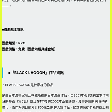
——。
■遊戲基本資訊
遊戲類型：RPG
遊戲價格：免費（遊戲內道具課金制）
■『BLACK LAGOON』作品資訊
・BLACK LAGOON是什麼樣的作品
是由日本漫畫家廣江禮威所繪的日本漫画作品。自2001年4月號刊出本作前
身的短篇（第0話）並且在1年後的2002年正式連載，漫畫連載的同時也動
畫化，原作系列目前累計850萬部的超人氣作品。酷炫的惡徒們為你線上視