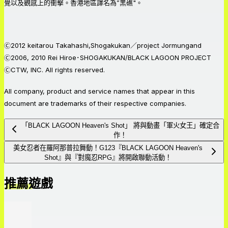
覺以及觀感上的衝擊。香港地區譯名為”黑礁"。
Ⓒ2012 keitarou Takahashi,Shogakukan／project Jormungand
Ⓒ2006, 2010 Rei Hiroe･SHOGAKUKAN/BLACK LAGOON PROJECT
ⒸCTW, INC. All rights reserved.
All company, product and service names that appear in this
document are trademarks of their respective companies.
「BLACK LAGOON Heaven's Shot」 將與動畫「軍火女王」確定合
作！
美女忍者在羅阿那普拉舞動！G123『BLACK LAGOON Heaven's
Shot』與『對魔忍RPG』將開啟聯動活動！
推薦遊戲