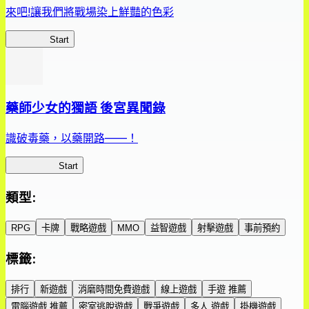
來吧!讓我們將戰場染上鮮豔的色彩
鮮艷軍團
Start
藥師少女的獨語 後宮異聞錄
識破毒藥，以藥開路——！
藥屋異聞錄
Start
類型
:
RPG
卡牌
戰略遊戲
MMO
益智遊戲
射擊遊戲
事前預約
標籤
:
排行
新遊戲
消磨時間免費遊戲
線上遊戲
手遊 推薦
電腦遊戲 推薦
密室逃脫遊戲
戰爭遊戲
多人 遊戲
掛機遊戲