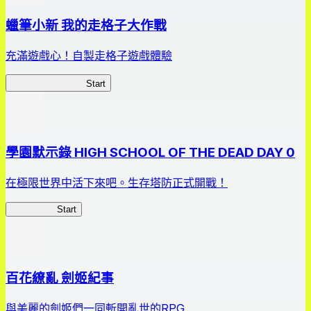
蠟筆小新 我的走格子大作戰
充滿遊戲心！自製走格子遊戲體驗
我的走格子大作戰
Start
學園默示錄 HIGH SCHOOL OF THE DEAD DAY 0
在極限世界中活下來吧。生存塔防正式開戰！
HOTDZero
Start
百花繚亂 劍姬紀事
與美麗的劍姬們一同斬開亂世的RPG