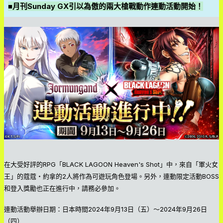
■月刊Sunday GX引以為傲的兩大槍戰動作連動活動開始！
在大受好評的RPG「BLACK LAGOON Heaven's Shot」中，來自「軍火女
王」的蔻蔻・約拿的2人將作為可遊玩角色登場。另外，連動限定活動BOSS
和登入獎勵也正在進行中，請務必參加。
連動活動舉辦日期：日本時間2024年9月13日（五）～2024年9月26日
（四）