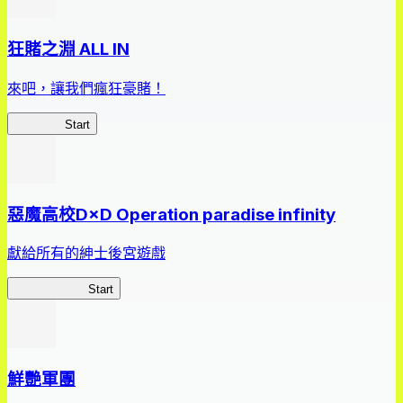
狂賭之淵 ALL IN
來吧，讓我們瘋狂豪賭！
狂賭之淵
Start
惡魔高校D×D Operation paradise infinity
獻給所有的紳士後宮遊戲
惡魔高校D×D
Start
鮮艷軍團