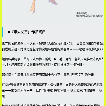
■『軍火女王』作品資訊
世界知名的海運大亨之女，隸屬於大型軍火組織HCLI，負責歐洲和非洲的武
器運輸業務。她就是在全球衝突地區經營的武器商人——蔻蔻·海克梅迪亞。
她與私兵約拿、雷姆、法爾梅、威利、R、毛、烏戈、魯茲、東條秋彥的9人
一起，經歷艱難的談判和激烈的戰鬥，同時推進著一項計劃。
那就是，在與天才科學家天田南博士合作下，實現"世界和平"的計畫。
在CIA察覺其動向並包圍的情況下，這位既是世界的敵人也是盟友的矛盾職
業——武器商人的手中，世界的命運即將被掌握。 這是結束的開始嗎......還
是
於是，蔻蔻和她的僱傭兵們在面對自己的過去時，各自繼續著他們的戰鬥