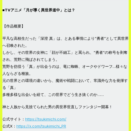
■TVアニメ「月が導く異世界道中」とは？
【作品概要】
平凡な高校生だった「深澄 真」は、とある事情により“勇者”として異世界
へ召喚された。
しかし、その世界の女神に「顔が不細工」と罵られ、“勇者”の称号を剥奪
され、荒野に飛ばされてしまう。
荒野を彷徨う「真」が出会うのは、竜に蜘蛛、オークやドワーフ…様々な
人ならざる種族。
元の世界との環境の違いから、魔術や戦闘において、常識外な力を発揮す
る「真」
多種多様な出会いを経て、この世界でどう生き抜くのか……
神と人族から見捨てられた男の異世界世直しファンタジー開幕！
公式サイト：
https://tsukimichi.com/
公式X：
https://x.com/tsukimichi_PR