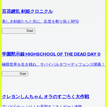
百花繚乱 剣姫クロニクル
美しき剣姫たちと共に、乱世を斬り拓くRPG
剣姫クロニクル
Start
学園黙示録 HIGHSCHOOL OF THE DEAD DAY 0
極限世界を生き残れ。サバイバルタワーディフェンス開幕！
HOTDZero
Start
クレヨンしんちゃん オラのすごろく大作戦
アソビ心たっぷり！お手製すごろくゲーム体験