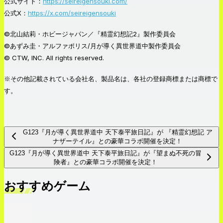
公式サイト：
https://seireigensouki.com/
公式X：
https://x.com/seireigensouki
©北山結莉・ホビージャパン／『精霊幻想記2』製作委員会
©あずみ圭・アルファポリス/月が導く異世界道中製作委員会
© CTW, INC. All rights reserved.
※その他記載されている会社名、製品名は、各社の登録商標または商標で
す。
G123『月が導く異世界道中 天下泰平旅日記』が 『精霊幻想記 ア
ナザーテイル』との豪華コラボ開催を決定！
G123『月が導く異世界道中 天下泰平旅日記』が『望まぬ不死の冒
険者』との豪華コラボ開催を決定！
おすすめゲーム