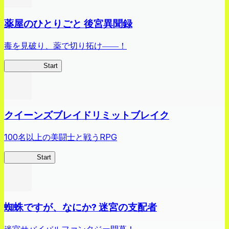
薬屋のひとりごと 後宮異聞録
毒を見破り、薬で切り拓け――！
薬屋異聞録
Start
クイーンズブレイドリミットブレイク
100名以上の美闘士と戦うRPG
クイブレ
Start
蜘蛛ですが、なにか? 迷宮の支配者
迷宮サバイバルファンタジー開幕！