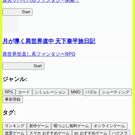
蜘蛛ラビ
Start
月が導く異世界道中 天下泰平旅日記
異世界世直し系ファンタジーRPG
ツキミチ旅日記
Start
ジャンル
:
RPG
カード
シミュレーション
MMO
パズル
シューティング
事前登録
タグ
:
ランキング
新作ゲーム
暇つぶし無料ゲーム
オンラインゲーム
放置ゲーム
スマホ おすすめゲーム
pc おすすめゲーム
ハクスラ