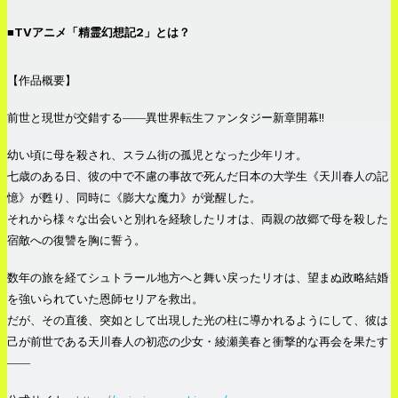
■TVアニメ「精霊幻想記2」とは？
【作品概要】
前世と現世が交錯する――異世界転生ファンタジー新章開幕!!
幼い頃に母を殺され、スラム街の孤児となった少年リオ。
七歳のある日、彼の中で不慮の事故で死んだ日本の大学生《天川春人の記
憶》が甦り、同時に《膨大な魔力》が覚醒した。
それから様々な出会いと別れを経験したリオは、両親の故郷で母を殺した
宿敵への復讐を胸に誓う。
数年の旅を経てシュトラール地方へと舞い戻ったリオは、望まぬ政略結婚
を強いられていた恩師セリアを救出。
だが、その直後、突如として出現した光の柱に導かれるようにして、彼は
己が前世である天川春人の初恋の少女・綾瀬美春と衝撃的な再会を果たす
――