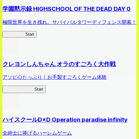
学園黙示録 HIGHSCHOOL OF THE DEAD DAY 0
極限世界を生き残れ。サバイバルタワーディフェンス開幕！
HOTDZero
Start
クレヨンしんちゃん オラのすごろく大作戦
アソビ心たっぷり！お手製すごろくゲーム体験
オラすご大作戦
Start
ハイスクールD×D Operation paradise infinity
全紳士に捧げるハーレムゲーム