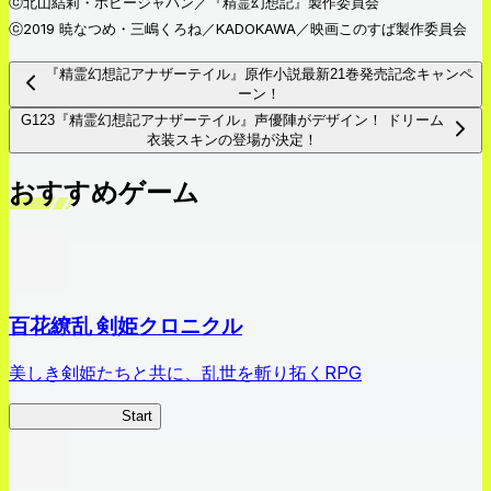
ⓒ北山結莉・ホビージャパン／『精霊幻想記』製作委員会
ⓒ2019 暁なつめ・三嶋くろね／KADOKAWA／映画このすば製作委員会
『精霊幻想記アナザーテイル』原作小説最新21巻発売記念キャンペ
ーン！
G123『精霊幻想記アナザーテイル』声優陣がデザイン！ ドリーム
衣装スキンの登場が決定！
おすすめゲーム
百花繚乱 剣姫クロニクル
美しき剣姫たちと共に、乱世を斬り拓くRPG
剣姫クロニクル
Start