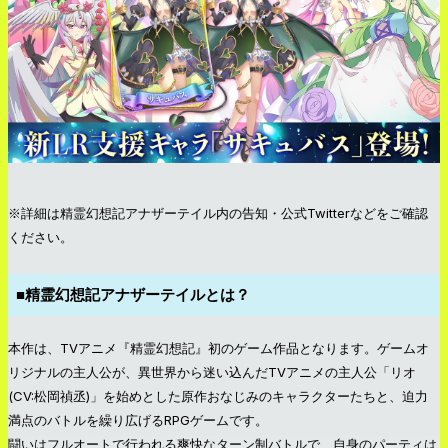
※詳細は精霊幻想記アナザーテイル内の告知・公式Twitterなどをご確認
ください。
■精霊幻想記アナザーテイルとは？
本作は、TVアニメ『精霊幻想記』初のゲーム作品となります。ゲームオ
リジナルの主人公が、異世界から迷い込んだTVアニメの主人公「リオ
(CV:松岡禎丞)」を始めとした原作おなじみのキャラクターたちと、迫力
満点のバトルを繰り広げるRPGゲームです。
闘いはフルオートで行われる爽快なターン制バトルで、自身のパーティは