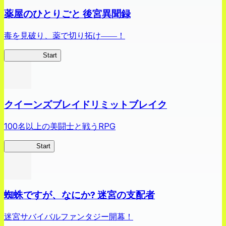
薬屋のひとりごと 後宮異聞録
毒を見破り、薬で切り拓け――！
薬屋異聞録
Start
クイーンズブレイドリミットブレイク
100名以上の美闘士と戦うRPG
クイブレ
Start
蜘蛛ですが、なにか? 迷宮の支配者
迷宮サバイバルファンタジー開幕！