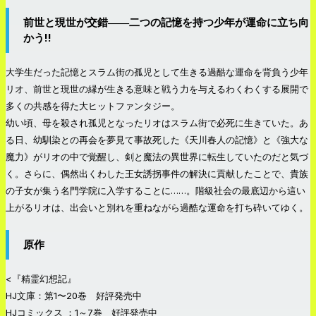
前世と現世が交錯――二つの記憶を持つ少年が運命に立ち向
かう!!
大学生だった記憶とスラム街の孤児として生きる過酷な運命を背負う少年
リオ、前世と現世の縁が生きる意味と戦う力を与えるわくわくする展開で
多くの共感を得た大ヒットファンタジー。
幼い頃、母を殺され孤児となったリオはスラム街で必死に生きていた。あ
る日、幼馴染との再会を夢見て事故死した《天川春人の記憶》と《強大な
魔力》がリオの中で覚醒し、剣と魔法の異世界に転生していたのだと気づ
く。さらに、偶然出くわした王女誘拐事件の解決に貢献したことで、貴族
の子女が集う名門学院に入学することに……。階級社会の最底辺から這い
上がるリオは、出会いと別れを重ねながら過酷な運命を打ち砕いてゆく。
原作
<『精霊幻想記』
HJ文庫：第1〜20巻 好評発売中
HJコミックス ：1～7巻 好評発売中