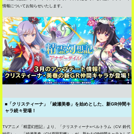
情報についてお知らせいたします。
■「クリスティーナ」「綾瀬美春」を始めとした、新GR仲間キ
ャラ続々登場！
TVアニメ「精霊幻想記」より、「クリスティーナ=ベルトラム（CV: 鈴代
紗弓）」、「綾瀬美春（CV:原田彩楓）」が、新たなGR仲間キャラとして