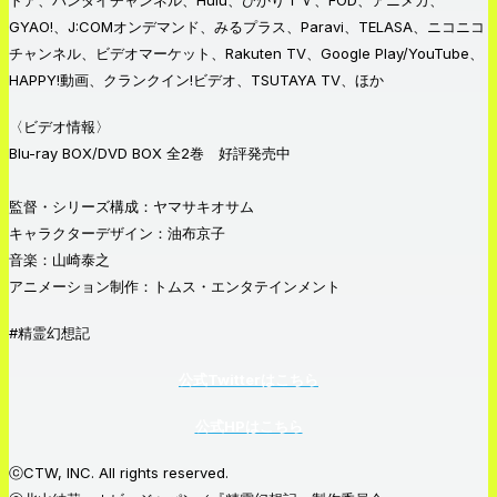
トア、バンダイチャンネル、Hulu、ひかりＴＶ、FOD、アニメカ、
GYAO!、J:COMオンデマンド、みるプラス、Paravi、TELASA、ニコニコ
チャンネル、ビデオマーケット、Rakuten TV、Google Play/YouTube、
HAPPY!動画、クランクイン!ビデオ、TSUTAYA TV、ほか
〈ビデオ情報〉
Blu-ray BOX/DVD BOX 全2巻 好評発売中
監督・シリーズ構成：ヤマサキオサム
キャラクターデザイン：油布京子
音楽：山崎泰之
アニメーション制作：トムス・エンタテインメント
#精霊幻想記
公式Twitterはこちら
公式HPはこちら
ⓒCTW, INC. All rights reserved.