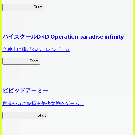
オラすご大作戦
Start
ハイスクールD×D Operation paradise infinity
全紳士に捧げるハーレムゲーム
ハイスクール
Start
ビビッドアーミー
育成がカギを握る美少女戦略ゲーム！
ビビッドアーミー
Start