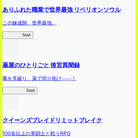
ありふれた職業で世界最強 リベリオンソウル
この錬成師、世界最強。
ありリベ
Start
薬屋のひとりごと 後宮異聞録
毒を見破り、薬で切り拓け――！
薬屋異聞録
Start
クイーンズブレイドリミットブレイク
100名以上の美闘士と戦うRPG