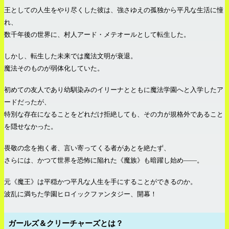
王としての人生をやり尽くした彼は、強さゆえの孤独から平凡な生活に憧
れ、
数千年後の世界に、村人アード・メテオールとして転生した。
しかし、転生した未来では魔法文明が衰退。
魔法そのものが弱体化していた。
初めての友人であり幼馴染みのイリーナとともに魔法学園へと入学したア
ードだったが、
特別な存在になることをどれだけ拒絶しても、その力が規格外であること
を隠せなかった。
畏敬の念を抱く者、言い寄ってくる者があとを絶たず、
さらには、かつて世界を恐怖に陥れた《魔族》も暗躍し始め――。
元《魔王》は平穏かつ平凡な人生を手にすることができるのか。
波乱に満ちた学園ヒロイックファンタジー、開幕！
ガールズ＆クリーチャーズとは？