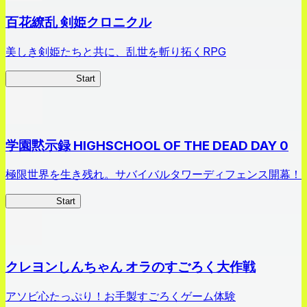
百花繚乱 剣姫クロニクル
美しき剣姫たちと共に、乱世を斬り拓くRPG
剣姫クロニクル
Start
学園黙示録 HIGHSCHOOL OF THE DEAD DAY 0
極限世界を生き残れ。サバイバルタワーディフェンス開幕！
HOTDZero
Start
クレヨンしんちゃん オラのすごろく大作戦
アソビ心たっぷり！お手製すごろくゲーム体験