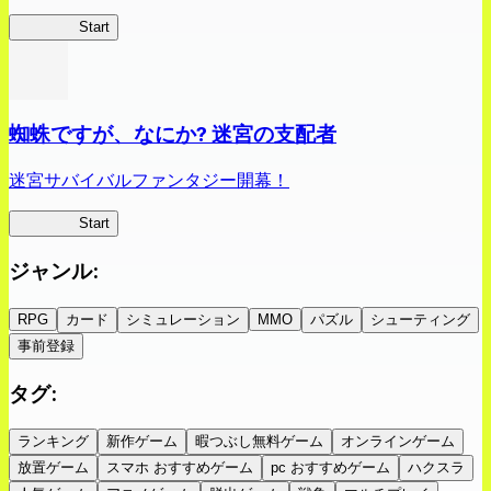
クイブレ
Start
蜘蛛ですが、なにか? 迷宮の支配者
迷宮サバイバルファンタジー開幕！
蜘蛛ラビ
Start
ジャンル
:
RPG
カード
シミュレーション
MMO
パズル
シューティング
事前登録
タグ
:
ランキング
新作ゲーム
暇つぶし無料ゲーム
オンラインゲーム
放置ゲーム
スマホ おすすめゲーム
pc おすすめゲーム
ハクスラ