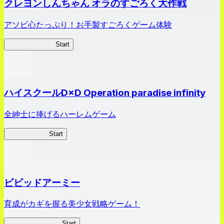
クレヨンしんちゃん オラのすごろく大作戦
アソビ心たっぷり！お手製すごろくゲーム体験
オラすご大作戦
Start
ハイスクールD×D Operation paradise infinity
全紳士に捧げるハーレムゲーム
ハイスクール
Start
ビビッドアーミー
育成がカギを握る美少女戦略ゲーム！
ビビッドアーミー
Start