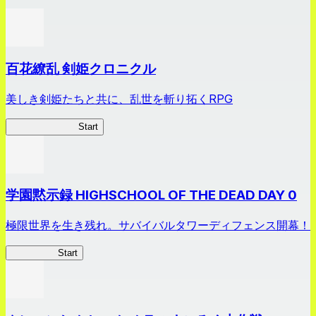
百花繚乱 剣姫クロニクル
美しき剣姫たちと共に、乱世を斬り拓くRPG
剣姫クロニクル
Start
学園黙示録 HIGHSCHOOL OF THE DEAD DAY 0
極限世界を生き残れ。サバイバルタワーディフェンス開幕！
HOTDZero
Start