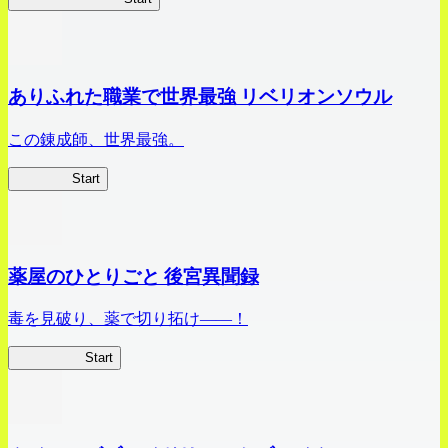
ありふれた職業で世界最強 リベリオンソウル
この錬成師、世界最強。
ありリベ
Start
薬屋のひとりごと 後宮異聞録
毒を見破り、薬で切り拓け――！
薬屋異聞録
Start