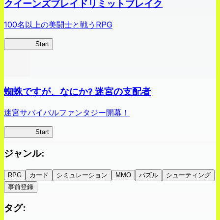
クイーンズブレイドリミットブレイク
100名以上の美闘士と戦うRPG
クイブレ
Start
蜘蛛ですが、なにか? 迷宮の支配者
迷宮サバイバルファンタジー開幕！
蜘蛛ラビ
Start
ジャンル
:
RPG
カード
シミュレーション
MMO
パズル
シューティング
事前登録
タグ
: