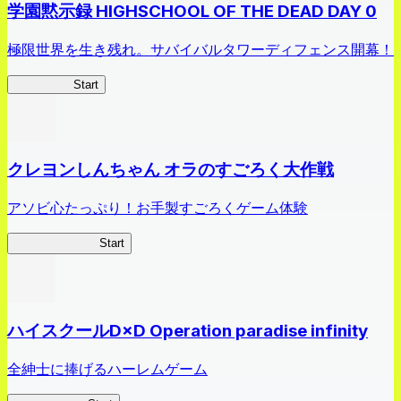
学園黙示録 HIGHSCHOOL OF THE DEAD DAY 0
極限世界を生き残れ。サバイバルタワーディフェンス開幕！
HOTDZero
Start
クレヨンしんちゃん オラのすごろく大作戦
アソビ心たっぷり！お手製すごろくゲーム体験
オラすご大作戦
Start
ハイスクールD×D Operation paradise infinity
全紳士に捧げるハーレムゲーム