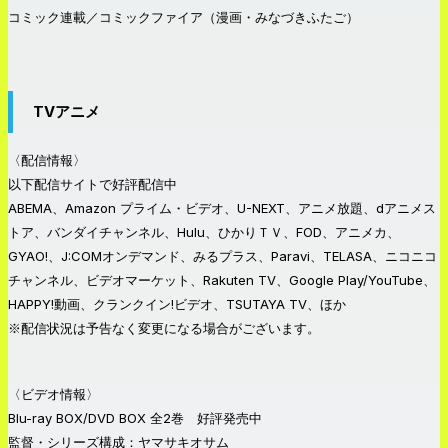
コミック連載／コミックファイア（漫画・みなづきふたご）
TVアニメ
〈配信情報〉
以下配信サイトで好評配信中
ABEMA、Amazon プライム・ビデオ、U-NEXT、アニメ放題、dアニメス
トア、バンダイチャンネル、Hulu、ひかりＴＶ、FOD、アニメカ、
GYAO!、J:COMオンデマンド、みるプラス、Paravi、TELASA、ニコニコ
チャンネル、ビデオマーケット、Rakuten TV、Google Play/YouTube、
HAPPY!動画、クランクイン!ビデオ、TSUTAYA TV、ほか
※配信状況は予告なく変更になる場合がございます。
〈ビデオ情報〉
Blu-ray BOX/DVD BOX 全2巻 好評発売中
監督・シリーズ構成：ヤマサキオサム