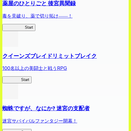
薬屋のひとりごと 後宮異聞録
毒を見破り、薬で切り拓け――！
薬屋異聞録
Start
クイーンズブレイドリミットブレイク
100名以上の美闘士と戦うRPG
クイブレ
Start
蜘蛛ですが、なにか? 迷宮の支配者
迷宮サバイバルファンタジー開幕！