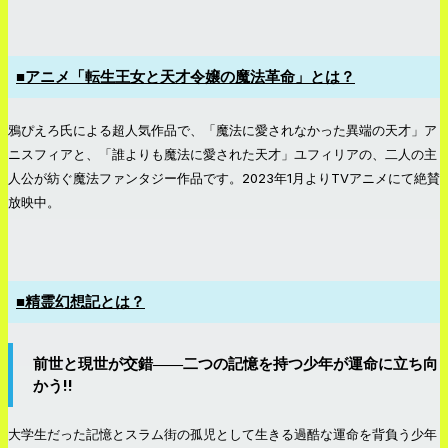
■アニメ「転生王女と天才令嬢の魔法革命」とは？
鴉ぴえろ氏による超人気作品で、「魔法に愛されなかった異端の天才」ア
ニスフィアと、「誰よりも魔法に愛された天才」ユフィリアの、二人の主
人公が紡ぐ魔法ファンタジー作品です。2023年1月よりTVアニメにて絶賛
放映中。
■精霊幻想記とは？
前世と現世が交錯――二つの記憶を持つ少年が運命に立ち向
かう!!
大学生だった記憶とスラム街の孤児として生きる過酷な運命を背負う少年