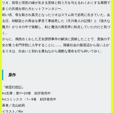
リオ、前世と現世の縁が生きる意味と戦う力を与えるわくわくする展開で
多くの共感を得た大ヒットファンタジー。
幼い頃、母を殺され孤児となったリオはスラム街で必死に生きていた。あ
る日、幼馴染との再会を夢見て事故死した《天川春人の記憶》と《強大な
魔力》がリオの中で覚醒し、剣と魔法の異世界に転生していたのだと気づ
く。
さらに、偶然出くわした王女誘拐事件の解決に貢献したことで、貴族の子
女が集う名門学院に入学することに……。階級社会の最底辺から這い上が
るリオは、出会いと別れを重ねながら過酷な運命を打ち砕いてゆく。
原作
『精霊幻想記』
HJ文庫：第1〜23巻 好評発売中
HJコミックス ：1～9巻 好評発売中
著者／北山結莉
イラスト／Riv