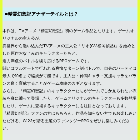
■精霊幻想記アナザーテイルとは？
本作は、TVアニメ『精霊幻想記』初のゲーム作品となります。ゲームオ
リジナルの主人公が、
異世界から迷い込んだTVアニメの主人公「リオ(CV:松岡禎丞)」を始めと
した原作おなじみのキャラクターたちと、
迫力満点のバトルを繰り広げるRPGゲームです。
闘いはフルオートで行われる爽快なターン制バトルで、自身のパーティは
最大で10名まで編成が可能です。主人公・仲間キャラ・支援キャラをバラ
ンス良く育成することがゲーム攻略のカギとなります。
さらに、『精霊幻想記』のキャラクターたちがゲームでしか見られない衣
装を身に纏って登場したり、ゲームオリジナルのキャラクターも多数登場
したり、ゲームに登場するキャラクターにも注目となっております。
『精霊幻想記』ファンの方はもちろん、作品を知らない方でもお楽しみい
ただける、G123が贈る王道のファンタジーRPGをぜひお楽しみくださ
い。