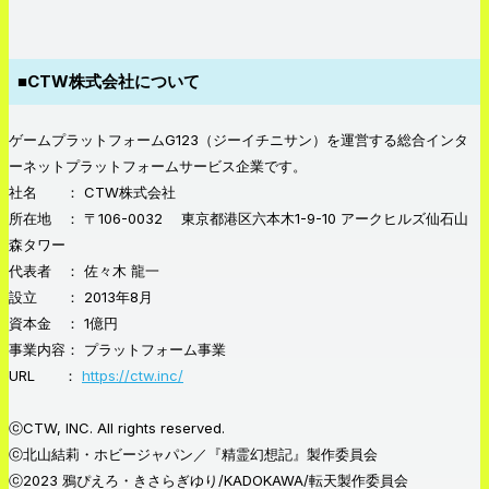
■CTW株式会社について
ゲームプラットフォームG123（ジーイチニサン）を運営する総合インタ
ーネットプラットフォームサービス企業です。
社名 ： CTW株式会社
所在地 ： 〒106-0032 東京都港区六本木1-9-10 アークヒルズ仙石山
森タワー
代表者 ： 佐々木 龍一
設立 ： 2013年8月
資本金 ： 1億円
事業内容： プラットフォーム事業
URL ：
https://ctw.inc/
ⓒCTW, INC. All rights reserved.
ⓒ北山結莉・ホビージャパン／『精霊幻想記』製作委員会
ⓒ2023 鴉ぴえろ・きさらぎゆり/KADOKAWA/転天製作委員会