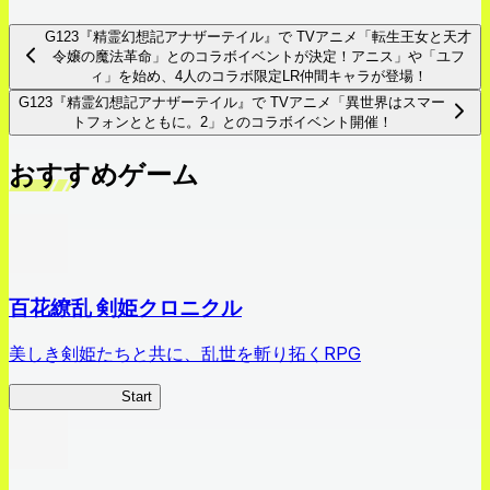
G123『精霊幻想記アナザーテイル』で TVアニメ「転生王女と天才
令嬢の魔法革命」とのコラボイベントが決定！アニス」や「ユフ
ィ」を始め、4人のコラボ限定LR仲間キャラが登場！
G123『精霊幻想記アナザーテイル』で TVアニメ「異世界はスマー
トフォンとともに。2」とのコラボイベント開催！
おすすめゲーム
百花繚乱 剣姫クロニクル
美しき剣姫たちと共に、乱世を斬り拓くRPG
剣姫クロニクル
Start