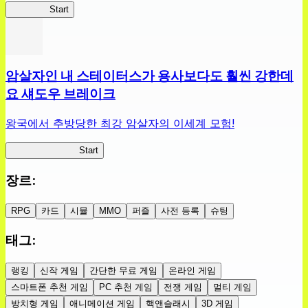
슬라위치
Start
암살자인 내 스테이터스가 용사보다도 훨씬 강한데
요 섀도우 브레이크
왕국에서 추방당한 최강 암살자의 이세계 모험!
섀도우 브레이크
Start
장르
:
RPG
카드
시뮬
MMO
퍼즐
사전 등록
슈팅
태그
:
랭킹
신작 게임
간단한 무료 게임
온라인 게임
스마트폰 추천 게임
PC 추천 게임
전쟁 게임
멀티 게임
방치형 게임
애니메이션 게임
핵앤슬래시
3D 게임