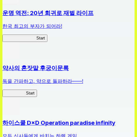
운명 역전: 20년 회귀로 재벌 라이프
한국 최고의 부자가 되어라!
나 부자가 될꺼야
Start
약사의 혼잣말 후궁이문록
독을 간파하고, 약으로 돌파하라——!
약사이문록
Start
하이스쿨 D×D Operation paradise infinity
모든 신사들에게 바치는 하렘 게임