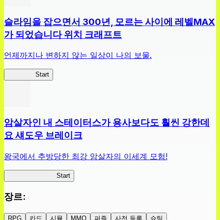
슬라임을 잡으면서 300년, 모르는 사이에 레벨MAX
가 되었습니다 위치 크래프트
언제까지나 변하지 않는 일상이 나의 보물.
슬라위치
Start
암살자인 내 스테이터스가 용사보다도 훨씬 강한데
요 섀도우 브레이크
왕국에서 추방당한 최강 암살자의 이세계 모험!
섀도우 브레이크
Start
장르
:
RPG
카드
시뮬
MMO
퍼즐
사전 등록
슈팅