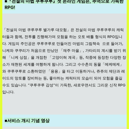
■『전설의 마법 쿠루쿠루』첫 온라인 게임은, 추억으로 가득한
RPG!
「전설의 마법 쿠루쿠루 별가루 대모험」은 전설의 마법 쿠루쿠루의 캐릭
터들과 함께, 전투를 진행해가며 모험을 하는 오토 배틀 형식의 RPG입니
다. 게임의 주인공은 쿠루쿠루로 만들어진 마법의 그림책속 으로 들어가,
니케와 쿠쿠리가 처음으로 만났던 「재주 마을」, 가타리의 계시를 받기 위
해 「니케 상점」을 개점한 「고양이혀 계곡」등, 작중에 등장한 다양한 장
소가 재현된 세계를 여행하게 됩니다. 그리고 수수촌의 동물「메케메케」
와 쿠루쿠루로 소환하였던 「용용」을 타고 이동하거나, 쥬쥬의 제단과 레
이드의 망토를 장비하는 등, 좋아하는 캐릭터의 모습이 되어 모험을 즐길
수도 있습니다. ”쿠루쿠루 감성”이 가득한, 새로우면서도 그리운 신작 RPG
입니다.
■서비스 개시 기념 영상