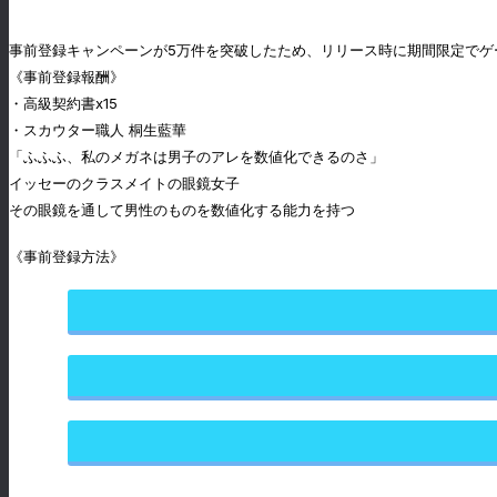
事前登録キャンペーンが5万件を突破したため、リリース時に期間限定で
《事前登録報酬》
・高級契約書x15
・スカウター職人 桐生藍華
「ふふふ、私のメガネは男子のアレを数値化できるのさ」
イッセーのクラスメイトの眼鏡女子
その眼鏡を通して男性のものを数値化する能力を持つ
《事前登録方法》