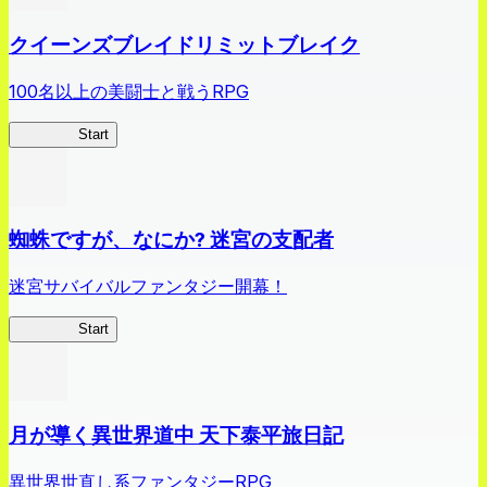
クイーンズブレイドリミットブレイク
100名以上の美闘士と戦うRPG
クイブレ
Start
蜘蛛ですが、なにか? 迷宮の支配者
迷宮サバイバルファンタジー開幕！
蜘蛛ラビ
Start
月が導く異世界道中 天下泰平旅日記
異世界世直し系ファンタジーRPG