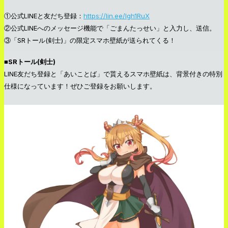
①公式LINEと友だち登録：
https://lin.ee/lgh1RuX
②公式LINEへのメッセージ機能で「ごまんたっせい」と入力し、送信。
③「SRトール(剣士)」の限定スマホ壁紙が送られてくる！
■SRトール(剣士)
LINE友だち登録と「あいことば」で貰えるスマホ壁紙は、背景付きの特別
仕様になっています！ぜひご登録をお願いします。