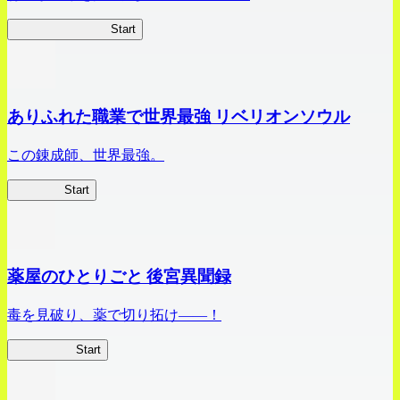
ビビッドアーミー
Start
ありふれた職業で世界最強 リベリオンソウル
この錬成師、世界最強。
ありリベ
Start
薬屋のひとりごと 後宮異聞録
毒を見破り、薬で切り拓け――！
薬屋異聞録
Start