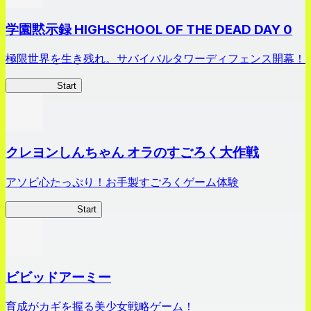
学園黙示録 HIGHSCHOOL OF THE DEAD DAY 0
極限世界を生き残れ。サバイバルタワーディフェンス開幕！
HOTDZero
Start
クレヨンしんちゃん オラのすごろく大作戦
アソビ心たっぷり！お手製すごろくゲーム体験
オラすご大作戦
Start
ビビッドアーミー
育成がカギを握る美少女戦略ゲーム！