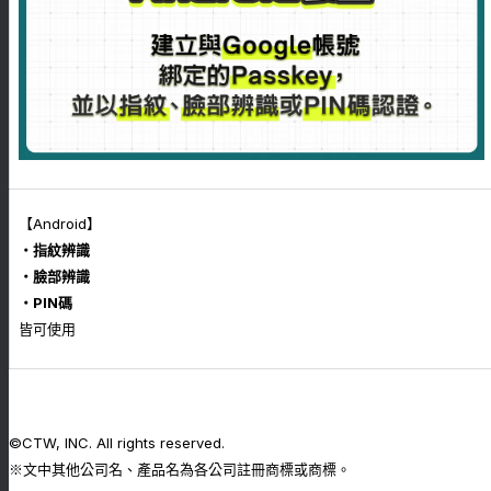
【Android】
・指紋辨識
・臉部辨識
・PIN碼
皆可使用
©CTW, INC. All rights reserved.
※文中其他公司名、產品名為各公司註冊商標或商標。