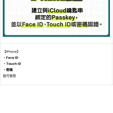
【iPhone】
・Face ID
・Touch ID
・密碼
皆可使用