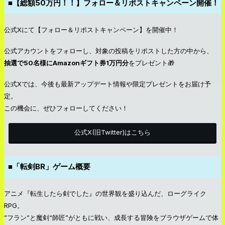
■【総額50万円！！】フォロー＆リポストキャンペーン開催！
公式Xにて【フォロー＆リポストキャンペーン】を開催中！
公式アカウントをフォローし、対象の投稿をリポストした方の中から、
抽選で50名様にAmazonギフト券1万円分
をプレゼント🎁
公式Xでは、今後も最新アップデート情報や限定プレゼントをお届け予
定。
この機会に、ぜひフォローしてください！
公式X(旧Twitter)はこちら
■
「転剣BR」ゲーム概要
アニメ『転生したら剣でした』の世界観を盛り込んだ、ローグライク
RPG。
”フラン”と魔剣“師匠”がともに戦い、成長する冒険をブラウザゲームで体