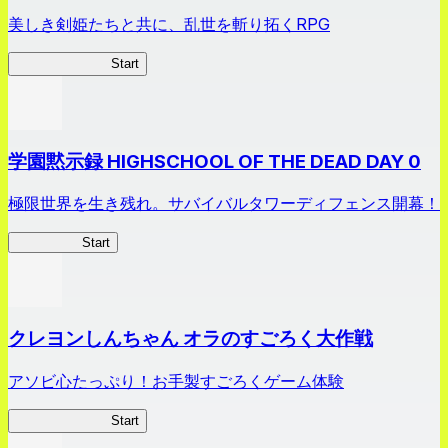
美しき剣姫たちと共に、乱世を斬り拓くRPG
剣姫クロニクル
Start
学園黙示録 HIGHSCHOOL OF THE DEAD DAY 0
極限世界を生き残れ。サバイバルタワーディフェンス開幕！
HOTDZero
Start
クレヨンしんちゃん オラのすごろく大作戦
アソビ心たっぷり！お手製すごろくゲーム体験
オラすご大作戦
Start