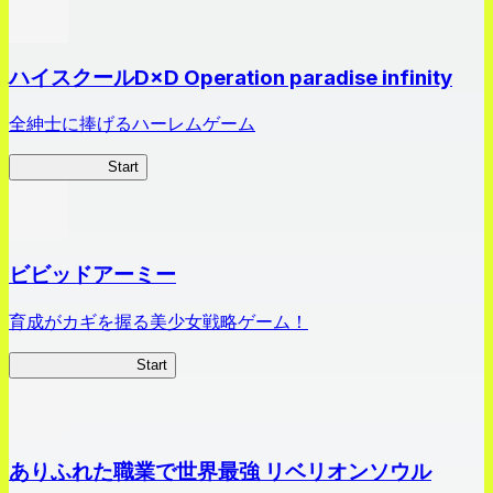
ハイスクールD×D Operation paradise infinity
全紳士に捧げるハーレムゲーム
ハイスクール
Start
ビビッドアーミー
育成がカギを握る美少女戦略ゲーム！
ビビッドアーミー
Start
ありふれた職業で世界最強 リベリオンソウル