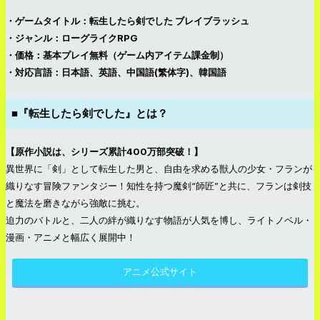
・ゲームタイトル：転生したら剣でした ブレイブラッシュ
・ジャンル：ローグライクRPG
・価格：基本プレイ無料（ゲーム内アイテム課金制）
・対応言語：日本語、英語、中国語(繁体字)、韓国語
■『転生したら剣でした』とは？
【原作小説は、シリーズ累計400万部突破！】
異世界に「剣」として転生した男と、自由を求める獣人の少女・フランが
織りなす冒険ファンタジー！知性を持つ魔剣“師匠”と共に、フランは剣技
と魔法を磨きながら強敵に挑む。
迫力のバトルと、二人の絆が織りなす物語が人気を博し、ライトノベル・
漫画・アニメと幅広く展開中！
アニメ公式サイト