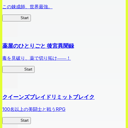
この錬成師、世界最強。
ありリベ
Start
薬屋のひとりごと 後宮異聞録
毒を見破り、薬で切り拓け――！
薬屋異聞録
Start
クイーンズブレイドリミットブレイク
100名以上の美闘士と戦うRPG
クイブレ
Start