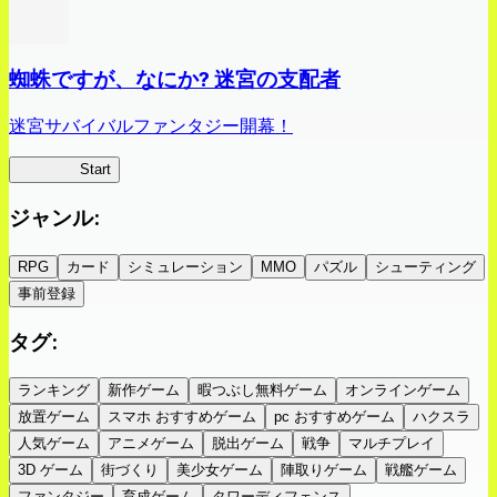
蜘蛛ですが、なにか? 迷宮の支配者
迷宮サバイバルファンタジー開幕！
蜘蛛ラビ
Start
ジャンル
:
RPG
カード
シミュレーション
MMO
パズル
シューティング
事前登録
タグ
:
ランキング
新作ゲーム
暇つぶし無料ゲーム
オンラインゲーム
放置ゲーム
スマホ おすすめゲーム
pc おすすめゲーム
ハクスラ
人気ゲーム
アニメゲーム
脱出ゲーム
戦争
マルチプレイ
3D ゲーム
街づくり
美少女ゲーム
陣取りゲーム
戦艦ゲーム
ファンタジー
育成ゲーム
タワーディフェンス