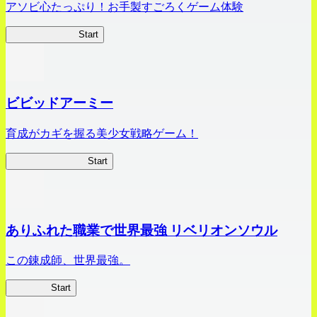
アソビ心たっぷり！お手製すごろくゲーム体験
オラすご大作戦
Start
ビビッドアーミー
育成がカギを握る美少女戦略ゲーム！
ビビッドアーミー
Start
ありふれた職業で世界最強 リベリオンソウル
この錬成師、世界最強。
ありリベ
Start