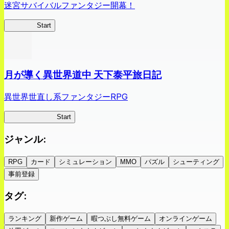
迷宮サバイバルファンタジー開幕！
蜘蛛ラビ
Start
月が導く異世界道中 天下泰平旅日記
異世界世直し系ファンタジーRPG
ツキミチ旅日記
Start
ジャンル
:
RPG
カード
シミュレーション
MMO
パズル
シューティング
事前登録
タグ
:
ランキング
新作ゲーム
暇つぶし無料ゲーム
オンラインゲーム