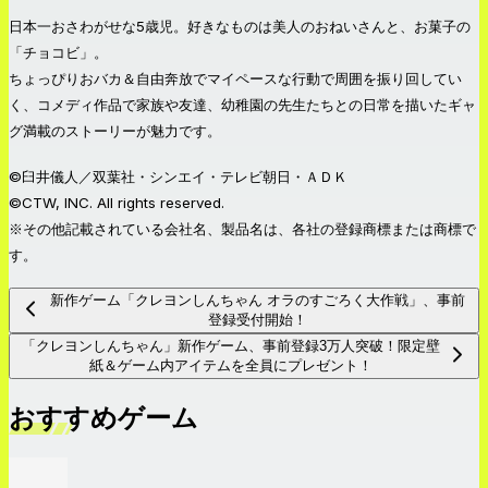
日本一おさわがせな5歳児。好きなものは美人のおねいさんと、お菓子の
「チョコビ」。
ちょっぴりおバカ＆自由奔放でマイペースな行動で周囲を振り回してい
く、コメディ作品で家族や友達、幼稚園の先生たちとの日常を描いたギャ
グ満載のストーリーが魅力です。
©臼井儀人／双葉社・シンエイ・テレビ朝日・ＡＤＫ
©CTW, INC. All rights reserved.
※その他記載されている会社名、製品名は、各社の登録商標または商標で
す。
新作ゲーム「クレヨンしんちゃん オラのすごろく大作戦」、事前
登録受付開始！
「クレヨンしんちゃん」新作ゲーム、事前登録3万人突破！限定壁
紙＆ゲーム内アイテムを全員にプレゼント！
おすすめゲーム