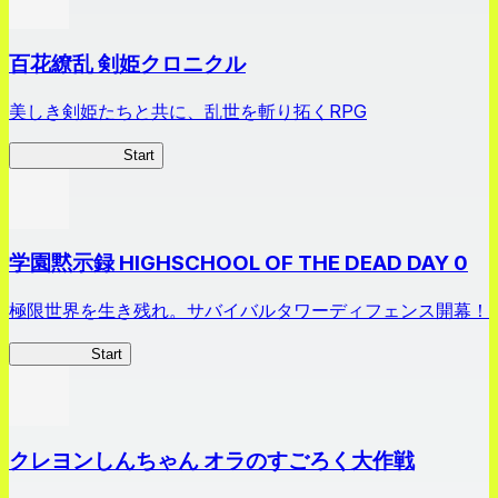
百花繚乱 剣姫クロニクル
美しき剣姫たちと共に、乱世を斬り拓くRPG
剣姫クロニクル
Start
学園黙示録 HIGHSCHOOL OF THE DEAD DAY 0
極限世界を生き残れ。サバイバルタワーディフェンス開幕！
HOTDZero
Start
クレヨンしんちゃん オラのすごろく大作戦