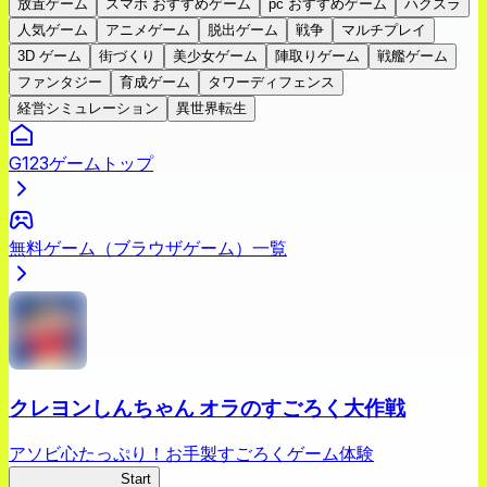
放置ゲーム
スマホ おすすめゲーム
pc おすすめゲーム
ハクスラ
人気ゲーム
アニメゲーム
脱出ゲーム
戦争
マルチプレイ
3D ゲーム
街づくり
美少女ゲーム
陣取りゲーム
戦艦ゲーム
ファンタジー
育成ゲーム
タワーディフェンス
経営シミュレーション
異世界転生
G123ゲームトップ
無料ゲーム（ブラウザゲーム）一覧
クレヨンしんちゃん オラのすごろく大作戦
アソビ心たっぷり！お手製すごろくゲーム体験
オラすご大作戦
Start