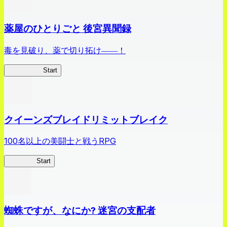
薬屋のひとりごと 後宮異聞録
毒を見破り、薬で切り拓け――！
薬屋異聞録
Start
クイーンズブレイドリミットブレイク
100名以上の美闘士と戦うRPG
クイブレ
Start
蜘蛛ですが、なにか? 迷宮の支配者