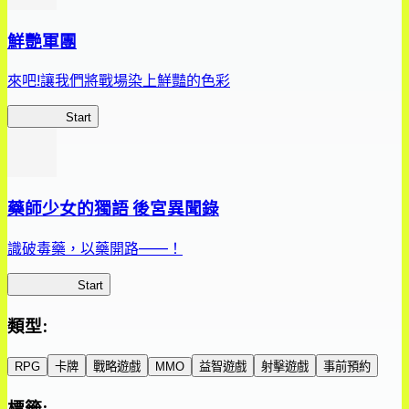
鮮艷軍團
來吧!讓我們將戰場染上鮮豔的色彩
鮮艷軍團
Start
藥師少女的獨語 後宮異聞錄
識破毒藥，以藥開路——！
藥屋異聞錄
Start
類型
:
RPG
卡牌
戰略遊戲
MMO
益智遊戲
射擊遊戲
事前預約
標籤
: