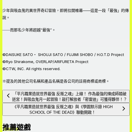
少年與吸血鬼的異世界奇幻冒險，即將拉開帷幕——這是一段「最強」的傳
說。
――而那名少年將超越“最強”。
©DAISUKE SATO・ SHOUJI SATO / FUJIMI SHOBO / H.O.T.D Project
©Ryo Shirakome, OVERLAP/ARIFURETA Project
©CTW, INC. All rights reserved.
※提及的其他公司名稱和產品名稱是各公司的註冊商標或商標。
「平凡職業造就世界最強 反叛之魂」上線！ 作為最強的煉成師踏破
迷宮！與吸血鬼月一起冒險！敲打解放者「密雷迪」可獲得夥伴！？
《平凡職業造就世界最強 反叛之魂》與《學園默示錄 HIGH
SCHOOL OF THE DEAD》聯動開啟！
推薦遊戲