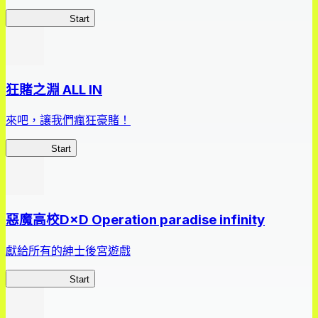
我，成了財閥
Start
狂賭之淵 ALL IN
來吧，讓我們瘋狂豪賭！
狂賭之淵
Start
惡魔高校D×D Operation paradise infinity
獻給所有的紳士後宮遊戲
惡魔高校D×D
Start