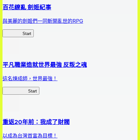
百花繚亂 劍姬紀事
與美麗的劍姬們一同斬開亂世的RPG
劍姬紀事
Start
平凡職業造就世界最強 反叛之魂
這名煉成師，世界最強！
平凡職業RS
Start
重返20年前：我成了財閥
以成為台灣首富為目標！