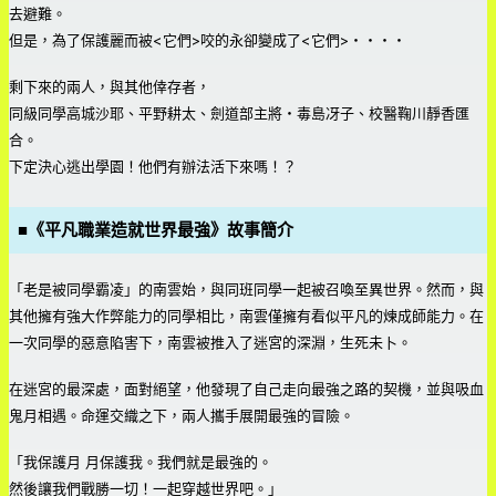
去避難。
但是，為了保護麗而被<它們>咬的永卻變成了<它們>・・・・
剩下來的兩人，與其他倖存者，
同級同學高城沙耶、平野耕太、劍道部主將・毒島冴子、校醫鞠川靜香匯
合。
下定決心逃出學園！他們有辦法活下來嗎！？
■
《平凡職業造就世界最強》故事簡介
「老是被同學霸凌」的南雲始，與同班同學一起被召喚至異世界。然而，與
其他擁有強大作弊能力的同學相比，南雲僅擁有看似平凡的煉成師能力。在
一次同學的惡意陷害下，南雲被推入了迷宮的深淵，生死未卜。
在迷宮的最深處，面對絕望，他發現了自己走向最強之路的契機，並與吸血
鬼月相遇。命運交織之下，兩人攜手展開最強的冒險。
「我保護月 月保護我。我們就是最強的。
然後讓我們戰勝一切！一起穿越世界吧。」