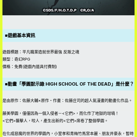
■
遊戲基本資訊
遊戲標題：平凡職業造就世界最強 反叛之魂
類型：奇幻RPG
價格：免費(遊戲內道具付費制)
■動畫「學園默示錄 HIGH SCHOOL OF THE DEAD」是什麼？
是由原作：佐藤大輔×原作・作畫：佐藤庄司的超人氣漫畫的動畫化作品。
藤美學園，僅僅因為一個入侵者－<它們>，而化作了地獄的坩堝！
<它們>襲擊人，咬人，產生出新的<它們>席卷了整個學園。
在化成惡魔的世界的學園內，小室孝和青梅竹馬宮本麗、朋友井豪永，暫時