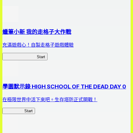
蠟筆小新 我的走格子大作戰
充滿遊戲心！自製走格子遊戲體驗
我的走格子大作戰
Start
學園默示錄 HIGH SCHOOL OF THE DEAD DAY 0
在極限世界中活下來吧。生存塔防正式開戰！
HOTDZero
Start