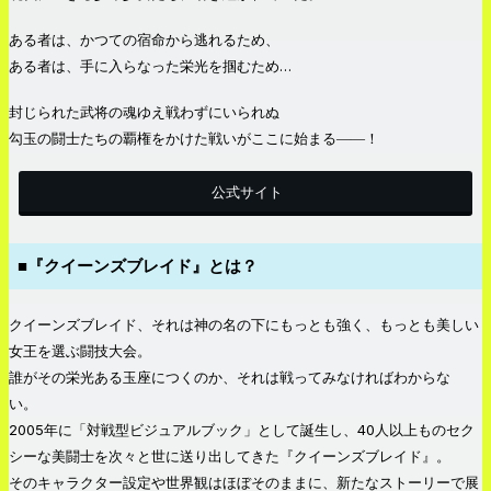
ある者は、かつての宿命から逃れるため、
ある者は、手に入らなった栄光を掴むため…
封じられた武将の魂ゆえ戦わずにいられぬ
勾玉の闘士たちの覇権をかけた戦いがここに始まる――！
公式サイト
■『クイーンズブレイド』とは？
クイーンズブレイド、それは神の名の下にもっとも強く、もっとも美しい
女王を選ぶ闘技大会。
誰がその栄光ある玉座につくのか、それは戦ってみなければわからな
い。
2005年に「対戦型ビジュアルブック」として誕生し、40人以上ものセク
シーな美闘士を次々と世に送り出してきた『クイーンズブレイド』。
そのキャラクター設定や世界観はほぼそのままに、新たなストーリーで展