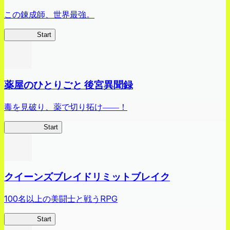
この錬成師、世界最強。
ありリベ
Start
薬屋のひとりごと 後宮異聞録
毒を見破り、薬で切り拓け――！
薬屋異聞録
Start
クイーンズブレイドリミットブレイク
100名以上の美闘士と戦うRPG
クイブレ
Start