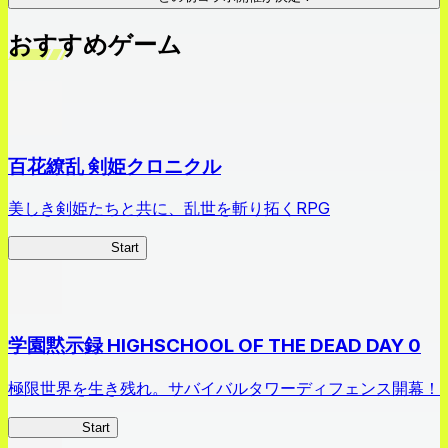
おすすめゲーム
百花繚乱 剣姫クロニクル
美しき剣姫たちと共に、乱世を斬り拓くRPG
剣姫クロニクル
Start
学園黙示録 HIGHSCHOOL OF THE DEAD DAY 0
極限世界を生き残れ。サバイバルタワーディフェンス開幕！
HOTDZero
Start