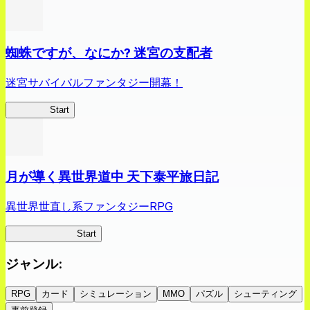
蜘蛛ですが、なにか? 迷宮の支配者
迷宮サバイバルファンタジー開幕！
蜘蛛ラビ
Start
月が導く異世界道中 天下泰平旅日記
異世界世直し系ファンタジーRPG
ツキミチ旅日記
Start
ジャンル
:
RPG
カード
シミュレーション
MMO
パズル
シューティング