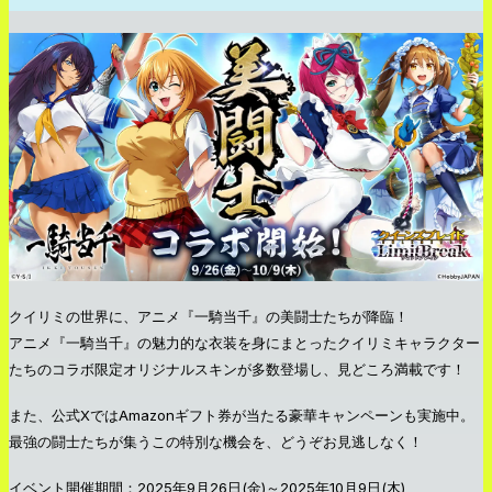
クイリミの世界に、アニメ『一騎当千』の美闘士たちが降臨！
アニメ『一騎当千』の魅力的な衣装を身にまとったクイリミキャラクター
たちのコラボ限定オリジナルスキンが多数登場し、見どころ満載です！
また、公式XではAmazonギフト券が当たる豪華キャンペーンも実施中。
最強の闘士たちが集うこの特別な機会を、どうぞお見逃しなく！
イベント開催期間：2025年9月26日(金)～2025年10月9日(木)