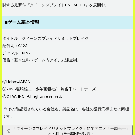
開する最新作『クイーンズブレイドUNLIMITED』を展開中。
■ゲーム基本情報
タイトル：クイーンズブレイドリミットブレイク
配信先：G123
ジャンル：RPG
価格：基本無料（ゲーム内アイテム課金制）
ⓒHobbyJAPAN
ⓒ2025塩崎雄二・少年画報社/一騎当千パートナーズ
ⓒCTW, INC. All rights reserved.
※その他記載されている会社名、製品名は、各社の登録商標または商標
です。
『クイーンズブレイドリミットブレイク』にてアニメ『一騎当千』
との初コラボ開催が決定！