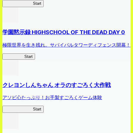
剣姫クロニクル
Start
学園黙示録 HIGHSCHOOL OF THE DEAD DAY 0
極限世界を生き残れ。サバイバルタワーディフェンス開幕！
HOTDZero
Start
クレヨンしんちゃん オラのすごろく大作戦
アソビ心たっぷり！お手製すごろくゲーム体験
オラすご大作戦
Start