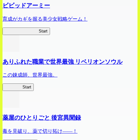
ビビッドアーミー
育成がカギを握る美少女戦略ゲーム！
ビビッドアーミー
Start
ありふれた職業で世界最強 リベリオンソウル
この錬成師、世界最強。
ありリベ
Start
薬屋のひとりごと 後宮異聞録
毒を見破り、薬で切り拓け――！