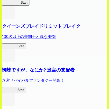
薬屋異聞録
Start
クイーンズブレイドリミットブレイク
100名以上の美闘士と戦うRPG
クイブレ
Start
蜘蛛ですが、なにか? 迷宮の支配者
迷宮サバイバルファンタジー開幕！
蜘蛛ラビ
Start