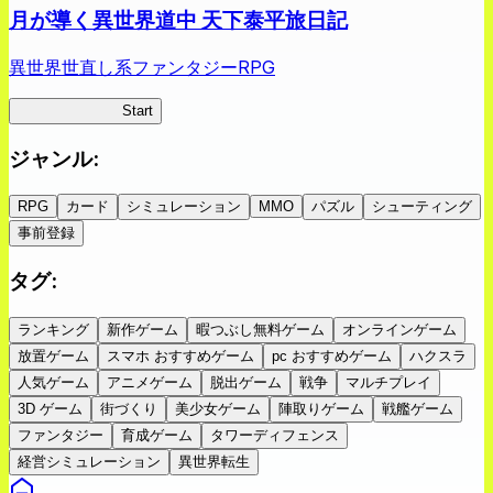
月が導く異世界道中 天下泰平旅日記
異世界世直し系ファンタジーRPG
ツキミチ旅日記
Start
ジャンル
:
RPG
カード
シミュレーション
MMO
パズル
シューティング
事前登録
タグ
:
ランキング
新作ゲーム
暇つぶし無料ゲーム
オンラインゲーム
放置ゲーム
スマホ おすすめゲーム
pc おすすめゲーム
ハクスラ
人気ゲーム
アニメゲーム
脱出ゲーム
戦争
マルチプレイ
3D ゲーム
街づくり
美少女ゲーム
陣取りゲーム
戦艦ゲーム
ファンタジー
育成ゲーム
タワーディフェンス
経営シミュレーション
異世界転生