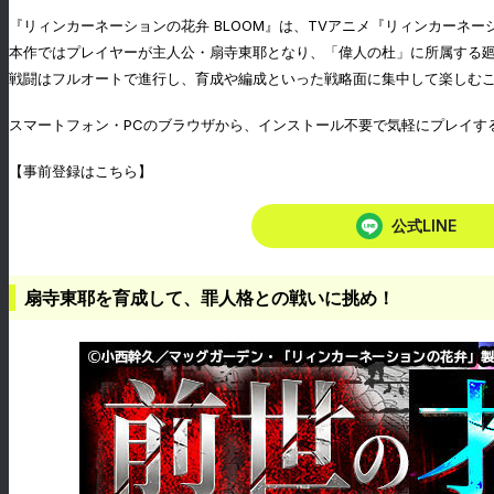
『リィンカーネーションの花弁 BLOOM』は、TVアニメ『リィンカーネー
本作ではプレイヤーが主人公・扇寺東耶となり、「偉人の杜」に所属する
戦闘はフルオートで進行し、育成や編成といった戦略面に集中して楽しむ
スマートフォン・PCのブラウザから、インストール不要で気軽にプレイす
【事前登録はこちら】
公式LINE
扇寺東耶を育成して、罪人格との戦いに挑め！