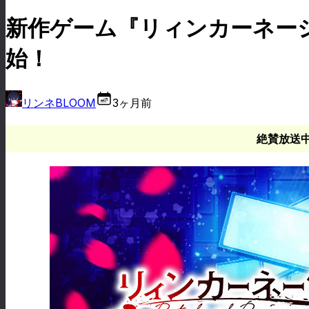
新作ゲーム『リィンカーネーシ
始！
リンネBLOOM
3ヶ月前
絶賛放送