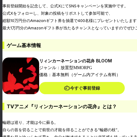
事前登録開始を記念して、公式XにてSNSキャンペーンを実施中です。
公式Xをフォローし、対象の投稿をリポストして参加可能で、
総額10万円分のAmazonギフト券を抽選で400名様にプレゼントいたしま
最大1万円分のAmazonギフト券が当たるチャンスとなっていますのでぜひ
ゲーム基本情報
リィンカーネーションの花弁 BLOOM
ジャンル：放置型MMORPG
価格：基本無料（ゲーム内アイテム有料）
今すぐ事前登録
TVアニメ『リィンカーネーションの花弁』とは？
輪廻は巡り、才能は今に蘇る。
自らの首を切ることで前世の才能を得ることができる“輪廻の枝”。
優秀な兄と比べられて育ち、自分が無才であることに劣等感を持っている主