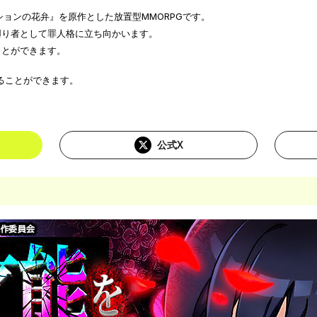
ションの花弁』を原作とした放置型MMORPGです。
廻り者として罪人格に立ち向かいます。
ことができます。
ることができます。
公式X