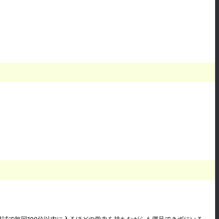
試で毎回100位以内に入るほどの学力を持ちながらも満足できずにいる。