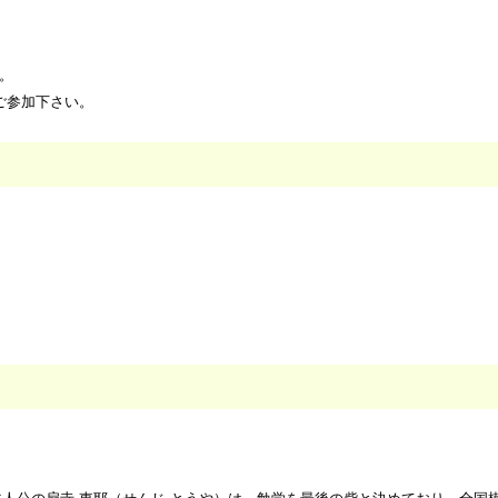
す。
ご参加下さい。
人公の扇寺 東耶（せんじ とうや）は、勉学を最後の砦と決めており、全国模