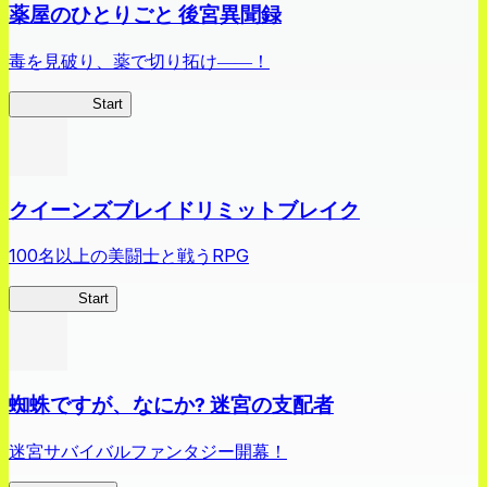
薬屋のひとりごと 後宮異聞録
毒を見破り、薬で切り拓け――！
薬屋異聞録
Start
クイーンズブレイドリミットブレイク
100名以上の美闘士と戦うRPG
クイブレ
Start
蜘蛛ですが、なにか? 迷宮の支配者
迷宮サバイバルファンタジー開幕！