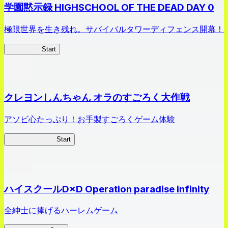
学園黙示録 HIGHSCHOOL OF THE DEAD DAY 0
極限世界を生き残れ。サバイバルタワーディフェンス開幕！
HOTDZero
Start
クレヨンしんちゃん オラのすごろく大作戦
アソビ心たっぷり！お手製すごろくゲーム体験
オラすご大作戦
Start
ハイスクールD×D Operation paradise infinity
全紳士に捧げるハーレムゲーム