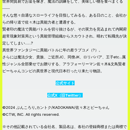
世界間貿易でお金を稼ぎ、魔法の訓練をして、美味しい物を食べまくる
――
そんな悠々自適なスローライフを目指してみるも、ある日のこと、会社か
らの帰り道で佐々木は異能力者と遭遇する。
賢者印の魔法で異能バトルを切り抜けるが、その実力を見込まれて内閣府
超常現象対策局という異能管理組織からスカウトされ、晴れて転職先が決
定してしまい……?
異世界ファンタジーに異能バトルに年の差ラブコメ（?）。
さらには魔法少女、貴族、ご近所JC、同僚JK、ロリババア、王子etc...属
性ジャンル全部乗せでお贈りする、アラフォーリーマン佐々木&文鳥賢者
ピーちゃんコンビの異世界と現代日本行ったり来たり物語。
公式サイト
公式X（旧Twitter）
©2024 ぶんころり,カントク/KADOKAWA/佐々木とピーちゃん
©CTW, INC. All rights reserved.
※その他記載されている会社名、製品名は、各社の登録商標または商標で