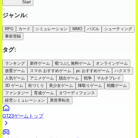
蜘蛛ラビ
Start
ジャンル
:
RPG
カード
シミュレーション
MMO
パズル
シューティング
事前登録
タグ
:
ランキング
新作ゲーム
暇つぶし無料ゲーム
オンラインゲーム
放置ゲーム
スマホ おすすめゲーム
pc おすすめゲーム
ハクスラ
人気ゲーム
アニメゲーム
脱出ゲーム
戦争
マルチプレイ
3D ゲーム
街づくり
美少女ゲーム
陣取りゲーム
戦艦ゲーム
ファンタジー
育成ゲーム
タワーディフェンス
経営シミュレーション
異世界転生
G123ゲームトップ