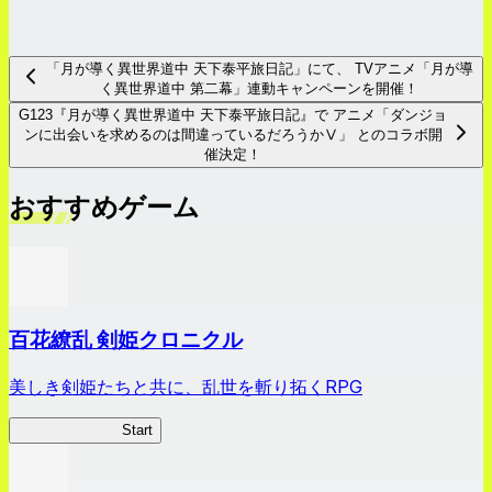
「月が導く異世界道中 天下泰平旅日記」にて、 TVアニメ「月が導
く異世界道中 第二幕」連動キャンペーンを開催！
G123『月が導く異世界道中 天下泰平旅日記』で アニメ「ダンジョ
ンに出会いを求めるのは間違っているだろうかⅤ」 とのコラボ開
催決定！
おすすめゲーム
百花繚乱 剣姫クロニクル
美しき剣姫たちと共に、乱世を斬り拓くRPG
剣姫クロニクル
Start