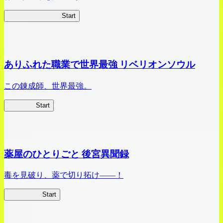
ビビッドアーミー
Start
ありふれた職業で世界最強 リベリオンソウル
この錬成師、世界最強。
ありリベ
Start
薬屋のひとりごと 後宮異聞録
毒を見破り、薬で切り拓け――！
薬屋異聞録
Start