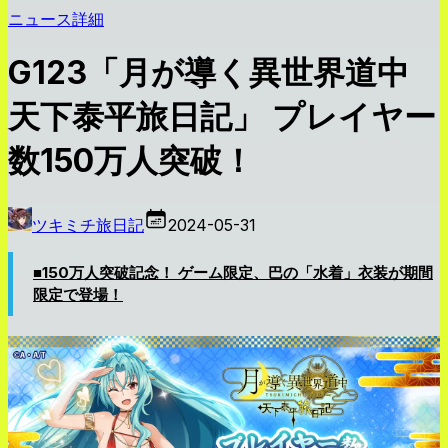
ニュース詳細
G123「月が導く異世界道中
天下泰平旅日記」 プレイヤー
数150万人突破！
ツキミチ旅日記
2024-05-31
■150万人突破記念！ ゲーム限定、巴の「水着」衣装が期間
限定で登場！