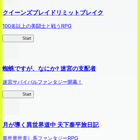
クイーンズブレイドリミットブレイク
100名以上の美闘士と戦うRPG
クイブレ
Start
蜘蛛ですが、なにか? 迷宮の支配者
迷宮サバイバルファンタジー開幕！
蜘蛛ラビ
Start
月が導く異世界道中 天下泰平旅日記
異世界世直し系ファンタジーRPG