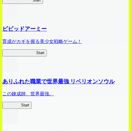
オラすご大作戦
Start
ビビッドアーミー
育成がカギを握る美少女戦略ゲーム！
ビビッドアーミー
Start
ありふれた職業で世界最強 リベリオンソウル
この錬成師、世界最強。
ありリベ
Start