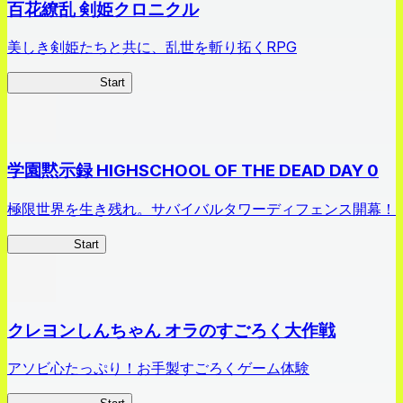
百花繚乱 剣姫クロニクル
美しき剣姫たちと共に、乱世を斬り拓くRPG
剣姫クロニクル
Start
学園黙示録 HIGHSCHOOL OF THE DEAD DAY 0
極限世界を生き残れ。サバイバルタワーディフェンス開幕！
HOTDZero
Start
クレヨンしんちゃん オラのすごろく大作戦
アソビ心たっぷり！お手製すごろくゲーム体験