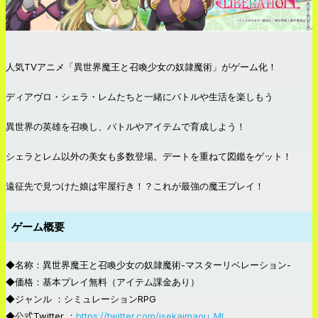
人気TVアニメ「異世界魔王と召喚少女の奴隷魔術」がゲーム化！
ディアヴロ・シェラ・レムたちと一緒にバトルや生活を楽しもう
異世界の英雄を召喚し、バトルやアイテムで育成しよう！
シェラとレム以外の美女も多数登場。デートを重ねて図鑑をゲット！
遠征先で見つけた娘は牢屋行き！？これが最強の魔王プレイ！
ゲーム概要
◆名称：異世界魔王と召喚少女の奴隷魔術-マスターリベレーション-
◆価格：基本プレイ無料（アイテム課金あり）
◆ジャンル ：シミュレーションRPG
◆公式Twitter ：
https://twitter.com/isekaimaou_ML