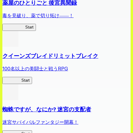
薬屋のひとりごと 後宮異聞録
毒を見破り、薬で切り拓け――！
薬屋異聞録
Start
クイーンズブレイドリミットブレイク
100名以上の美闘士と戦うRPG
クイブレ
Start
蜘蛛ですが、なにか? 迷宮の支配者
迷宮サバイバルファンタジー開幕！