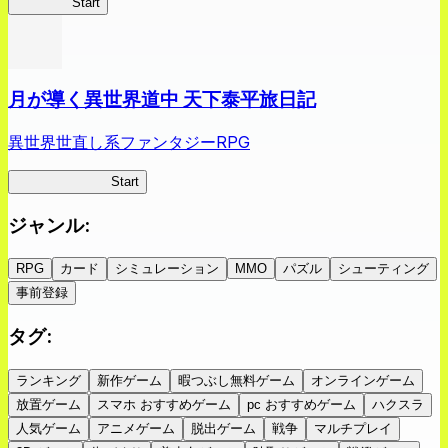
蜘蛛ラビ
Start
月が導く異世界道中 天下泰平旅日記
異世界世直し系ファンタジーRPG
ツキミチ旅日記
Start
ジャンル
:
RPG
カード
シミュレーション
MMO
パズル
シューティング
事前登録
タグ
:
ランキング
新作ゲーム
暇つぶし無料ゲーム
オンラインゲーム
放置ゲーム
スマホ おすすめゲーム
pc おすすめゲーム
ハクスラ
人気ゲーム
アニメゲーム
脱出ゲーム
戦争
マルチプレイ