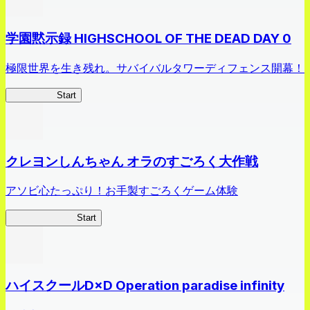
学園黙示録 HIGHSCHOOL OF THE DEAD DAY 0
極限世界を生き残れ。サバイバルタワーディフェンス開幕！
HOTDZero
Start
クレヨンしんちゃん オラのすごろく大作戦
アソビ心たっぷり！お手製すごろくゲーム体験
オラすご大作戦
Start
ハイスクールD×D Operation paradise infinity