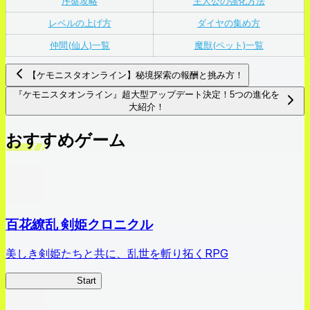
序盤攻略
主人公の強化方法
レベルの上げ方
ダイヤの集め方
仲間(仙人)一覧
魔獣(ペット)一覧
【ケモニスタオンライン】秘境探索の報酬と挑み方！
『ケモニスタオンライン』超大型アップデート決定！5つの進化を
大紹介！
おすすめゲーム
百花繚乱 剣姫クロニクル
美しき剣姫たちと共に、乱世を斬り拓くRPG
剣姫クロニクル
Start