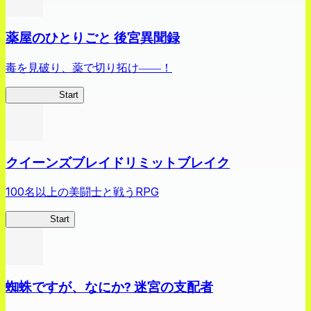
薬屋のひとりごと 後宮異聞録
毒を見破り、薬で切り拓け――！
薬屋異聞録
Start
クイーンズブレイドリミットブレイク
100名以上の美闘士と戦うRPG
クイブレ
Start
蜘蛛ですが、なにか? 迷宮の支配者