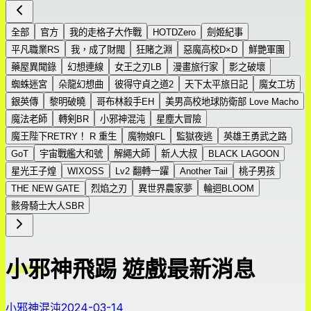
全部
官方
我的走格子大作戰
HOTDZero
劍姬紀事
平凡職業RS
我，成了財閥
狂賭之淵
惡魔高校D×D
鮮艷軍團
藥屋異聞錄
幻想連線
女王之刃LB
漫畫旅行家
影之破壞
蜘蛛迷宮
朵龍幻想曲
彼得守貞之道2
天下太平旅日記
魔女工坊
銀英傳
黎明破曉
哥布林殺手EH
美男高校地球防衛部 Love Macho
魔法老師
轉剣BR
小邪神混沌
星塵大冒險
魔王陛下RETRY！ R 重生
魔物娘FL
監獄夜逃
英雄王勇武之路
GoT
宇宙戰艦大和號
解繩大師
新人大叔
BLACK LAGOON
星光王子煌
WIXOSS
Lv2 翻轉一躍
Another Tail
桃子男孩
THE NEW GATE
烈焰之刃
異世界農家夢
輪迴BLOOM
骸骨騎士大人SBR
小邪神飛踢 遊戲最新消息
小邪神混沌
2024-03-14