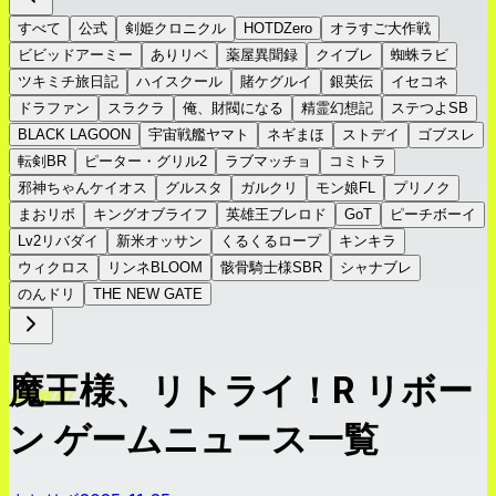
すべて
公式
剣姫クロニクル
HOTDZero
オラすご大作戦
ビビッドアーミー
ありリベ
薬屋異聞録
クイブレ
蜘蛛ラビ
ツキミチ旅日記
ハイスクール
賭ケグルイ
銀英伝
イセコネ
ドラファン
スラクラ
俺、財閥になる
精霊幻想記
ステつよSB
BLACK LAGOON
宇宙戦艦ヤマト
ネギまほ
ストデイ
ゴブスレ
転剣BR
ピーター・グリル2
ラブマッチョ
コミトラ
邪神ちゃんケイオス
グルスタ
ガルクリ
モン娘FL
プリノク
まおリボ
キングオブライフ
英雄王ブレロド
GoT
ピーチボーイ
Lv2リバダイ
新米オッサン
くるくるロープ
キンキラ
ウィクロス
リンネBLOOM
骸骨騎士様SBR
シャナブレ
のんドリ
THE NEW GATE
魔王様、リトライ！R リボー
ン ゲームニュース一覧