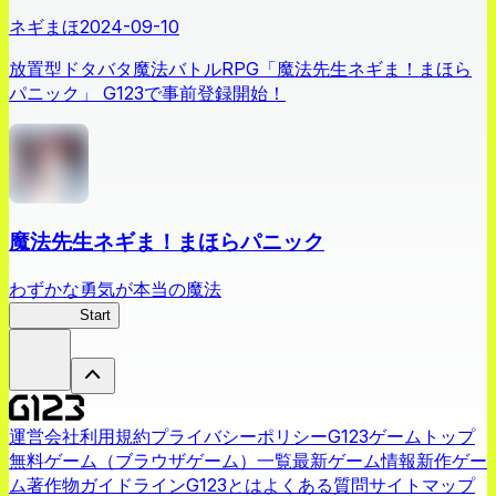
ネギまほ
2024-09-10
放置型ドタバタ魔法バトルRPG「魔法先生ネギま！まほら
パニック」 G123で事前登録開始！
魔法先生ネギま！まほらパニック
わずかな勇気が本当の魔法
ネギまほ
Start
運営会社
利用規約
プライバシーポリシー
G123ゲームトップ
無料ゲーム（ブラウザゲーム）一覧
最新ゲーム情報
新作ゲー
ム
著作物ガイドライン
G123とは
よくある質問
サイトマップ