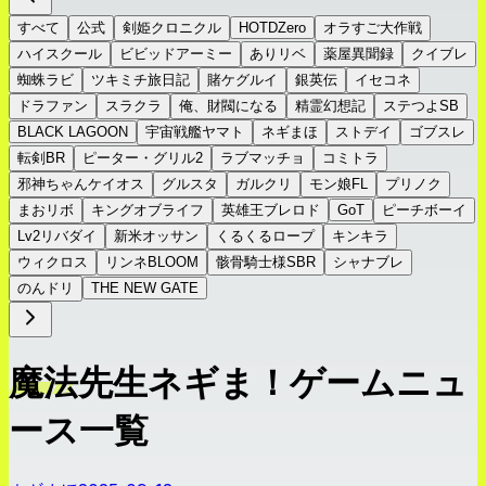
すべて
公式
剣姫クロニクル
HOTDZero
オラすご大作戦
ハイスクール
ビビッドアーミー
ありリベ
薬屋異聞録
クイブレ
蜘蛛ラビ
ツキミチ旅日記
賭ケグルイ
銀英伝
イセコネ
ドラファン
スラクラ
俺、財閥になる
精霊幻想記
ステつよSB
BLACK LAGOON
宇宙戦艦ヤマト
ネギまほ
ストデイ
ゴブスレ
転剣BR
ピーター・グリル2
ラブマッチョ
コミトラ
邪神ちゃんケイオス
グルスタ
ガルクリ
モン娘FL
プリノク
まおリボ
キングオブライフ
英雄王ブレロド
GoT
ピーチボーイ
Lv2リバダイ
新米オッサン
くるくるロープ
キンキラ
ウィクロス
リンネBLOOM
骸骨騎士様SBR
シャナブレ
のんドリ
THE NEW GATE
魔法先生ネギま！ゲームニュ
ース一覧