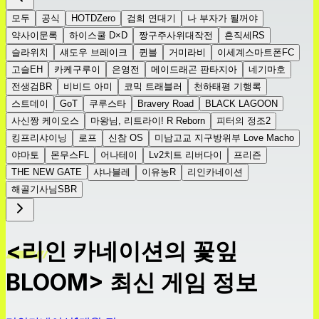
모두
공식
HOTDZero
검희 연대기
나 부자가 될꺼야
약사이문록
하이스쿨 D×D
짱구주사위대작전
흔직세RS
슬라위치
섀도우 브레이크
퀸블
거미라비
이세계스마트폰FC
고슬EH
카케구루이
은영전
메이드래곤 판타지아
네기마호
전생검BR
비비드 아미
코믹 트래블러
천하태평 기행록
스트데이
GoT
쿠루스타
Bravery Road
BLACK LAGOON
사신짱 케이오스
마왕님, 리트라이! R Reborn
피터의 정조2
킹프리샤이닝
로프
신참 OS
미남고교 지구방위부 Love Macho
야마토
몬무스FL
어나테이
Lv2치트 리버다이
프리즌
THE NEW GATE
샤나블레
이유농R
리인카네이션
해골기사님SBR
<리인 카네이션의 꽃잎
BLOOM> 최신 게임 정보