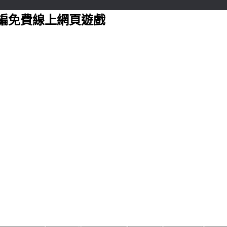
編免費線上網頁遊戲