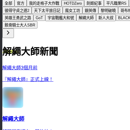
全部
官方
我的走格子大作戰
HOTDZero
劍姬紀事
平凡職業RS
彼得守貞之道2
天下太平旅日記
魔女工坊
銀英傳
黎明破曉
哥布
英雄王勇武之路
GoT
宇宙戰艦大和號
解繩大師
新人大叔
BLAC
骸骨騎士大人SBR
解繩大師新聞
解繩大師
3個月前
『解繩大師』正式上線！
解繩大師