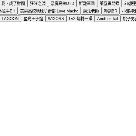
我，成了財閥
狂賭之淵
惡魔高校D×D
鮮艷軍團
藥屋異聞錄
幻想連
林殺手EH
美男高校地球防衛部 Love Macho
魔法老師
轉剣BR
小邪神
K LAGOON
星光王子煌
WIXOSS
Lv2 翻轉一躍
Another Tail
桃子男