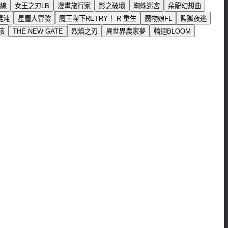
線
女王之刃LB
漫畫旅行家
影之破壞
蜘蛛迷宮
朵龍幻想曲
混沌
星塵大冒險
魔王陛下RETRY！ R 重生
魔物娘FL
監獄夜逃
孩
THE NEW GATE
烈焰之刃
異世界農家夢
輪迴BLOOM