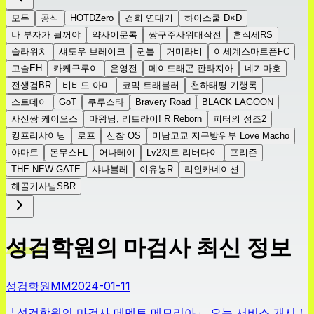
모두
공식
HOTDZero
검희 연대기
하이스쿨 D×D
나 부자가 될꺼야
약사이문록
짱구주사위대작전
흔직세RS
슬라위치
섀도우 브레이크
퀸블
거미라비
이세계스마트폰FC
고슬EH
카케구루이
은영전
메이드래곤 판타지아
네기마호
전생검BR
비비드 아미
코믹 트래블러
천하태평 기행록
스트데이
GoT
쿠루스타
Bravery Road
BLACK LAGOON
사신짱 케이오스
마왕님, 리트라이! R Reborn
피터의 정조2
킹프리샤이닝
로프
신참 OS
미남고교 지구방위부 Love Macho
야마토
몬무스FL
어나테이
Lv2치트 리버다이
프리즌
THE NEW GATE
샤나블레
이유농R
리인카네이션
해골기사님SBR
성검학원의 마검사 최신 정보
성검학원MM
2024-01-11
「성검학원의 마검사 메멘토 메모리아」 오늘 서비스 개시！