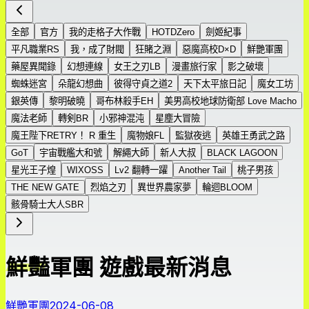
全部
官方
我的走格子大作戰
HOTDZero
劍姬紀事
平凡職業RS
我，成了財閥
狂賭之淵
惡魔高校D×D
鮮艷軍團
藥屋異聞錄
幻想連線
女王之刃LB
漫畫旅行家
影之破壞
蜘蛛迷宮
朵龍幻想曲
彼得守貞之道2
天下太平旅日記
魔女工坊
銀英傳
黎明破曉
哥布林殺手EH
美男高校地球防衛部 Love Macho
魔法老師
轉剣BR
小邪神混沌
星塵大冒險
魔王陛下RETRY！ R 重生
魔物娘FL
監獄夜逃
英雄王勇武之路
GoT
宇宙戰艦大和號
解繩大師
新人大叔
BLACK LAGOON
星光王子煌
WIXOSS
Lv2 翻轉一躍
Another Tail
桃子男孩
THE NEW GATE
烈焰之刃
異世界農家夢
輪迴BLOOM
骸骨騎士大人SBR
鮮豔軍團 遊戲最新消息
鮮艷軍團
2024-06-08