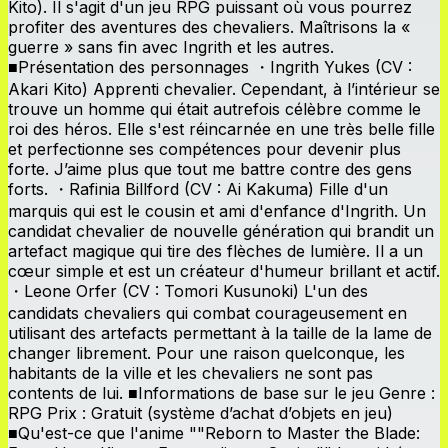
Kito). Il s'agit d'un jeu RPG puissant où vous pourrez
profiter des aventures des chevaliers. Maîtrisons la «
guerre » sans fin avec Ingrith et les autres.
■Présentation des personnages ・Ingrith Yukes (CV :
Akari Kito) Apprenti chevalier. Cependant, à l’intérieur se
trouve un homme qui était autrefois célèbre comme le
roi des héros. Elle s'est réincarnée en une très belle fille
et perfectionne ses compétences pour devenir plus
forte. J’aime plus que tout me battre contre des gens
forts. ・Rafinia Billford (CV : Ai Kakuma) Fille d'un
marquis qui est le cousin et ami d'enfance d'Ingrith. Un
candidat chevalier de nouvelle génération qui brandit un
artefact magique qui tire des flèches de lumière. Il a un
cœur simple et est un créateur d'humeur brillant et actif.
・Leone Orfer (CV : Tomori Kusunoki) L'un des
candidats chevaliers qui combat courageusement en
utilisant des artefacts permettant à la taille de la lame de
changer librement. Pour une raison quelconque, les
habitants de la ville et les chevaliers ne sont pas
contents de lui. ■Informations de base sur le jeu Genre :
RPG Prix ​​: Gratuit (système d’achat d’objets en jeu)
■Qu'est-ce que l'anime ""Reborn to Master the Blade: