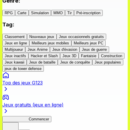
Genre
:
RPG
Carte
Simulation
MMO
Tir
Pré-inscription
Tag
:
Classement
Nouveaux jeux
Jeux occasionnels gratuits
Jeux en ligne
Meilleurs jeux mobiles
Meilleurs jeux PC
Multijoueur
Jeux Anime
Jeux d'évasion
Jeux de guerre
Jeux inactifs
Hacker et Slash
Jeux 3D
Fantaisie
Construction
Jeux kawaii
Jeux de bataille
Jeux de conquête
Jeux populaires
jeux de tower defense
Top des jeux G123
Jeux gratuits (jeux en ligne)
Bravery Road
Commencer